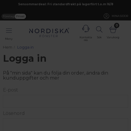
Sensommardeal: Fri standardfrakt på lagerfört t.o.m 16/8
Företag
Privat
MINA SIDOR
0
Kontakta
Sök
Varukorg
Meny
oss
Hem
Logga in
Logga in
På "min sida" kan du följa din order, ändra din
kunduppgifter och mer
E-post
Lösenord