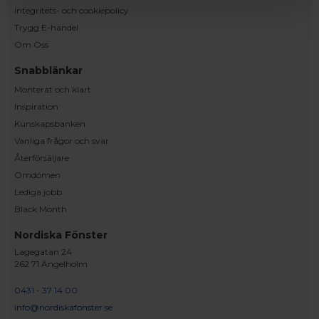
Integritets- och cookiepolicy
Trygg E-handel
Om Oss
Snabblänkar
Monterat och klart
Inspiration
Kunskapsbanken
Vanliga frågor och svar
Återförsäljare
Omdömen
Lediga jobb
Black Month
Nordiska Fönster
Lagegatan 24
262 71 Ängelholm
0431 - 37 14 00
info@nordiskafonster.se