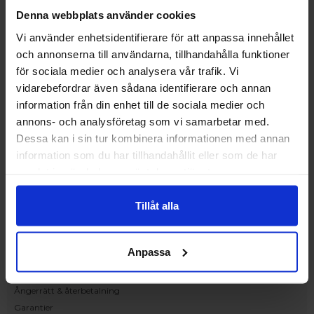
Upplev och inspireras av våra produkter
Denna webbplats använder cookies
hos Victrix inredarna.
Vi använder enhetsidentifierare för att anpassa innehållet
Ranhammarsvägen 20E
och annonserna till användarna, tillhandahålla funktioner
168 67 Bromma
för sociala medier och analysera vår trafik. Vi
Kundservice
vidarebefordrar även sådana identifierare och annan
Kontakta oss
information från din enhet till de sociala medier och
Beställning och offert
annons- och analysföretag som vi samarbetar med.
Leverans
Dessa kan i sin tur kombinera informationen med annan
Reklamation
information som du har tillhandahållit eller som de har
Monteringsanvisningar
samlat in när du har använt deras tjänster.
Teknisk information
Tillgänglighet
Tillåt alla
Handla på Nordiska Fönster
Köpvillkor
Anpassa
Om ditt köp
Betalnings & leveransvillkor
Ångerrätt & återbetalning
Garantier