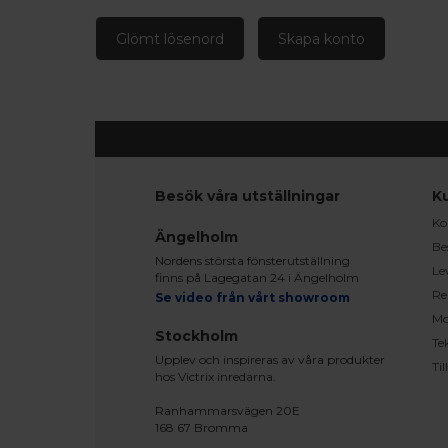
Glömt lösenord
Skapa konto
Besök våra utställningar
K
Ko
Ängelholm
Be
Nordens största fönsterutställning
Le
finns på Lagegatan 24 i Ängelholm
Re
Se video från vårt showroom
Mo
Stockholm
Te
Upplev och inspireras av våra produkter
Ti
hos Victrix inredarna.
Ranhammarsvägen 20E
168 67 Bromma