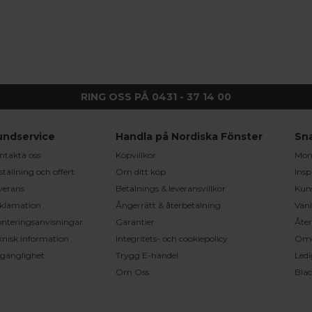
RING OSS PÅ 0431 - 37 14 00
undservice
Handla på Nordiska Fönster
Sn
ntakta oss
Köpvillkor
Mont
ställning och offert
Om ditt köp
Insp
verans
Betalnings & leveransvillkor
Kun
klamation
Ångerrätt & återbetalning
Vanl
nteringsanvisningar
Garantier
Åter
knisk information
Integritets- och cookiepolicy
Om
llgänglighet
Trygg E-handel
Ledi
Om Oss
Bla