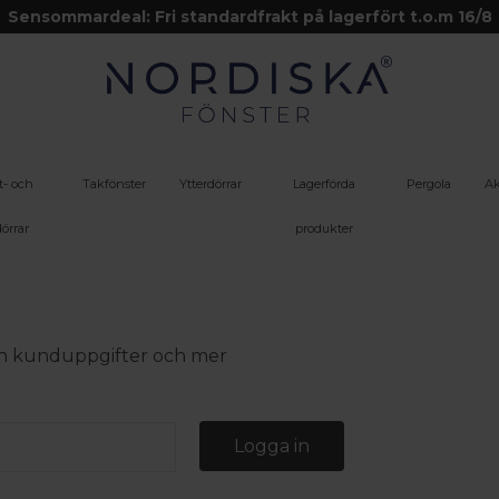
Sensommardeal: Fri standardfrakt på lagerfört t.o.m 16/8
t- och
Takfönster
Ytterdörrar
Lagerförda
Pergola
Ak
örrar
produkter
 din kunduppgifter och mer
Logga in