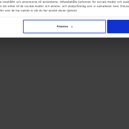
a innehållet och annonserna till användarna, tillhandahålla funktioner för sociala medier och anal
rån din enhet till de sociala medier och annons- och analysföretag som vi samarbetar med. Dessa
ller som de har samlat in när du har använt deras tjänster.
Anpassa