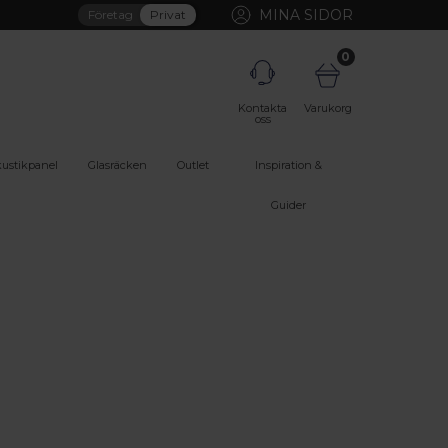
MINA SIDOR
Företag
Privat
0
Kontakta
Varukorg
oss
ustikpanel
Glasräcken
Outlet
Inspiration &
Guider