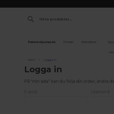
Paketerbjudande
Fönster
Altandörrar
Skju
vikd
Hem
Logga in
Logga in
På "min sida" kan du följa din order, ändra
E-post
Lösenord