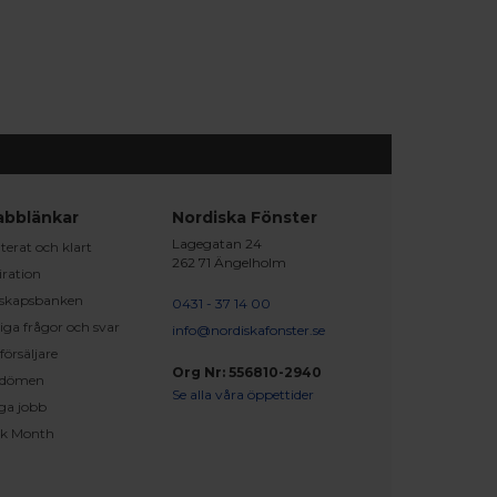
abblänkar
Nordiska Fönster
Lagegatan 24
erat och klart
262 71 Ängelholm
iration
skapsbanken
0431 - 37 14 00
iga frågor och svar
info@nordiskafonster.se
försäljare
Org Nr: 556810-2940
dömen
Se alla våra öppettider
ga jobb
ck Month