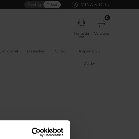
MINA SIDOR
Företag
Privat
0
Kontakta
Varukorg
oss
ustikpanel
Glasräcken
Outlet
Inspiration &
Guider