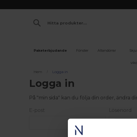
Paketerbjudande
Fönster
Altandörrar
Skju
vikd
Hem
Logga in
Logga in
På "min sida" kan du följa din order, ändra
E-post
Lösenord