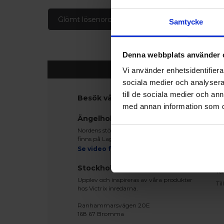
Glömt lösenord
Skapa konto
Samtycke
Denna webbplats använder 
Vi använder enhetsidentifierar
sociala medier och analysera 
till de sociala medier och a
Besök våra utställningar
K
med annan information som du 
Ko
Ängelholm
Be
Nordens största fönsterutställning
Le
finns på Lagegatan 24 i Ängelholm
Re
Se video från vårt showroom
Mo
Stockholm
Te
Upplev och inspireras av våra produkter
Ti
hos Victrix inredarna.
Ranhammarsvägen 20E
168 67 Bromma