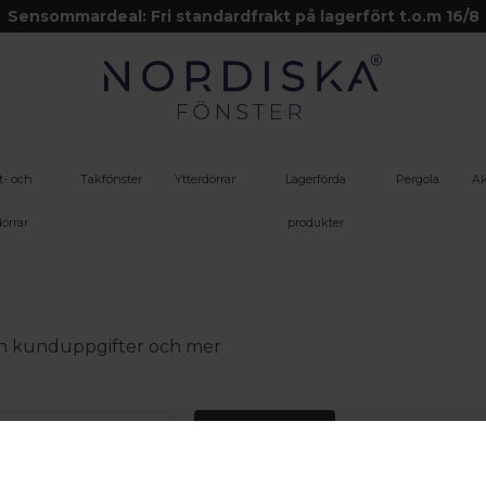
Sensommardeal: Fri standardfrakt på lagerfört t.o.m 16/8
t- och
Takfönster
Ytterdörrar
Lagerförda
Pergola
Ak
örrar
produkter
 din kunduppgifter och mer
Logga in