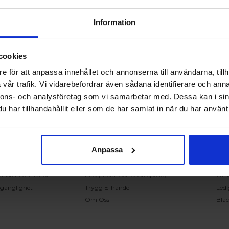
Information
cookies
RING OSS PÅ 0431 - 37 14 00
e för att anpassa innehållet och annonserna till användarna, tillh
vår trafik. Vi vidarebefordrar även sådana identifierare och anna
nnons- och analysföretag som vi samarbetar med. Dessa kan i sin
undservice
Handla på Nordiska Fönster
Sn
har tillhandahållit eller som de har samlat in när du har använt 
ntakta oss
Köpvillkor
Mont
ställning och offert
Om ditt köp
Insp
verans
Betalnings & leveransvillkor
Kun
Anpassa
klamation
Ångerrätt & återbetalning
Vanl
nteringsanvisningar
Garantier
Åter
knisk information
Integritets- och cookiepolicy
Om
llgänglighet
Trygg E-handel
Ledi
Om Oss
Bla