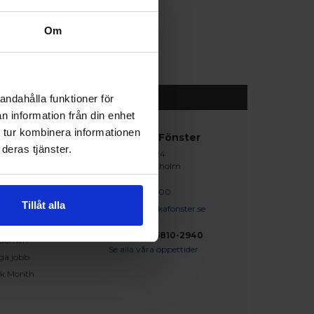
Om
andahålla funktioner för
n information från din enhet
 tur kombinera informationen
abblänkar
Nordiska Fönster
deras tjänster.
Lagegatan 24
erat och klart
262 71 Ängelholm
iration
skapsbanken
0431 - 37 14 00
Tillåt alla
iga frågor och svar
info@nordiskafonster.se
försäljare
Org Nr: 556810-2940
dömen
Se alla våra öppettider
ga jobb
ck Month