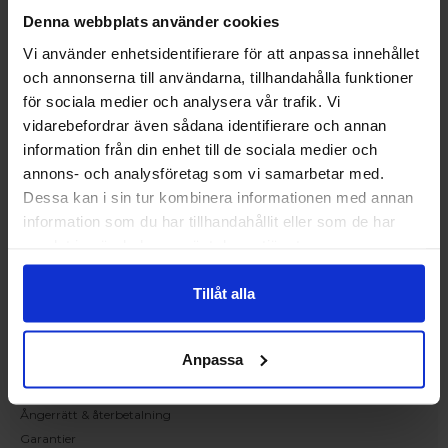
Upplev och inspireras av våra produkter
Denna webbplats använder cookies
hos Victrix inredarna.
Vi använder enhetsidentifierare för att anpassa innehållet
Ranhammarsvägen 20E
och annonserna till användarna, tillhandahålla funktioner
168 67 Bromma
för sociala medier och analysera vår trafik. Vi
Kundservice
vidarebefordrar även sådana identifierare och annan
Kontakta oss
information från din enhet till de sociala medier och
Beställning och offert
annons- och analysföretag som vi samarbetar med.
Leverans
Dessa kan i sin tur kombinera informationen med annan
Reklamation
information som du har tillhandahållit eller som de har
Monteringsanvisningar
samlat in när du har använt deras tjänster.
Teknisk information
Tillgänglighet
Tillåt alla
Handla på Nordiska Fönster
Köpvillkor
Anpassa
Om ditt köp
Betalnings & leveransvillkor
Ångerrätt & återbetalning
Garantier