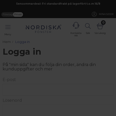
Sensommardeal: Fri standardfrakt på lagerfört t.o.m 16/8
Företag
Privat
MINA SIDOR
0
Kontakta
Sök
Varukorg
Meny
oss
Hem
Logga in
Logga in
På "min sida" kan du följa din order, ändra din
kunduppgifter och mer
E-post
Lösenord