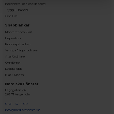
Integritets- och cookiepolicy
Trygg E-handel
Om Oss
Snabblänkar
Monterat och klart
Inspiration
Kunskapsbanken
Vanliga frågor och svar
Återförsäljare
Omdömen
Lediga jobb
Black Month
Nordiska Fönster
Lagegatan 24
262 71 Ängelholm
0431 - 37 14 00
info@nordiskafonster.se