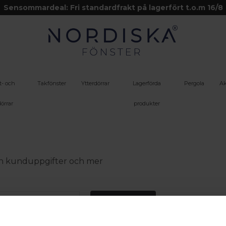
Sensommardeal: Fri standardfrakt på lagerfört t.o.m 16/8
t- och
Takfönster
Ytterdörrar
Lagerförda
Pergola
Ak
örrar
produkter
 din kunduppgifter och mer
Logga in