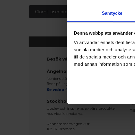
Glömt lösenord
Skapa konto
Samtycke
Denna webbplats använder 
Vi använder enhetsidentifierar
sociala medier och analysera 
till de sociala medier och a
Besök våra utställningar
K
med annan information som du 
Ko
Ängelholm
Be
Nordens största fönsterutställning
Le
finns på Lagegatan 24 i Ängelholm
Re
Se video från vårt showroom
Mo
Stockholm
Te
Upplev och inspireras av våra produkter
Ti
hos Victrix inredarna.
Ranhammarsvägen 20E
168 67 Bromma