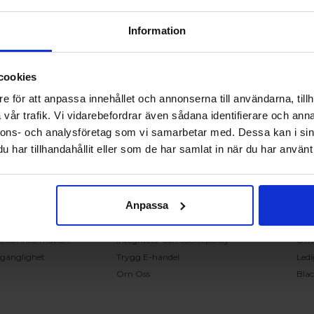
Information
cookies
RING OSS PÅ 0431 - 37 14 00
e för att anpassa innehållet och annonserna till användarna, tillh
vår trafik. Vi vidarebefordrar även sådana identifierare och anna
nnons- och analysföretag som vi samarbetar med. Dessa kan i sin
undservice
Handla på Nordiska Fönster
Sn
har tillhandahållit eller som de har samlat in när du har använt 
ntakta oss
Köpvillkor
Mont
ställning och offert
Om ditt köp
Insp
verans
Betalnings & leveransvillkor
Kun
Anpassa
klamation
Ångerrätt & återbetalning
Vanl
nteringsanvisningar
Garantier
Åter
knisk information
Integritets- och cookiepolicy
Om
llgänglighet
Trygg E-handel
Ledi
Om Oss
Bla