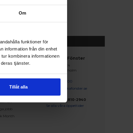
Om
andahålla funktioner för
n information från din enhet
 tur kombinera informationen
abblänkar
Nordiska Fönster
deras tjänster.
Lagegatan 24
erat och klart
262 71 Ängelholm
iration
skapsbanken
0431 - 37 14 00
Tillåt alla
iga frågor och svar
info@nordiskafonster.se
försäljare
Org Nr: 556810-2940
dömen
Se alla våra öppettider
ga jobb
ck Month