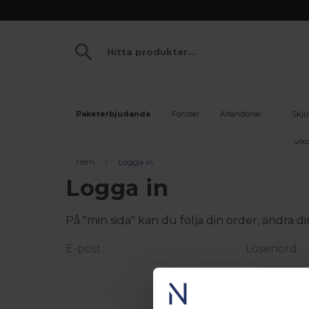
Paketerbjudande
Fönster
Altandörrar
Skju
vikd
Hem
Logga in
Logga in
På "min sida" kan du följa din order, ändra
E-post
Lösenord