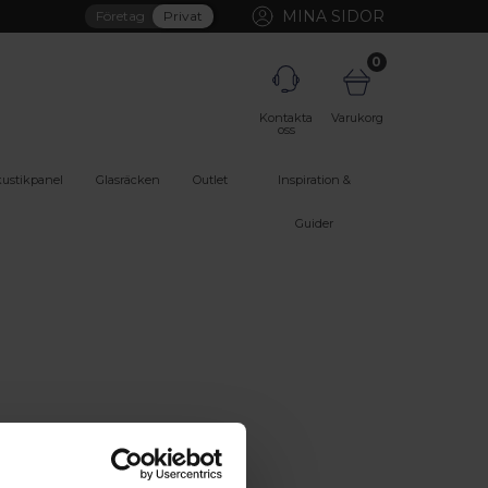
MINA SIDOR
Företag
Privat
0
Kontakta
Varukorg
oss
ustikpanel
Glasräcken
Outlet
Inspiration &
Guider