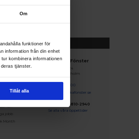
Om
andahålla funktioner för
n information från din enhet
 tur kombinera informationen
abblänkar
Nordiska Fönster
deras tjänster.
Lagegatan 24
erat och klart
262 71 Ängelholm
iration
skapsbanken
0431 - 37 14 00
Tillåt alla
iga frågor och svar
info@nordiskafonster.se
försäljare
Org Nr: 556810-2940
dömen
Se alla våra öppettider
ga jobb
ck Month