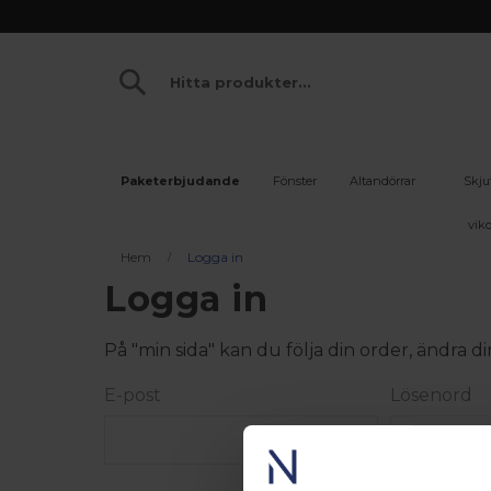
Paketerbjudande
Fönster
Altandörrar
Skju
vikd
Hem
Logga in
Logga in
På "min sida" kan du följa din order, ändra
E-post
Lösenord