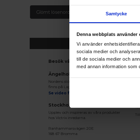
Glömt lösenord
Skapa konto
Samtycke
Denna webbplats använder 
Vi använder enhetsidentifierar
sociala medier och analysera 
till de sociala medier och a
Besök våra utställningar
K
med annan information som du 
Ko
Ängelholm
Be
Nordens största fönsterutställning
Le
finns på Lagegatan 24 i Ängelholm
Re
Se video från vårt showroom
Mo
Stockholm
Te
Upplev och inspireras av våra produkter
Ti
hos Victrix inredarna.
Ranhammarsvägen 20E
168 67 Bromma