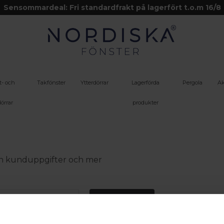
Sensommardeal: Fri standardfrakt på lagerfört t.o.m 16/8
t- och
Takfönster
Ytterdörrar
Lagerförda
Pergola
Ak
örrar
produkter
 din kunduppgifter och mer
Logga in