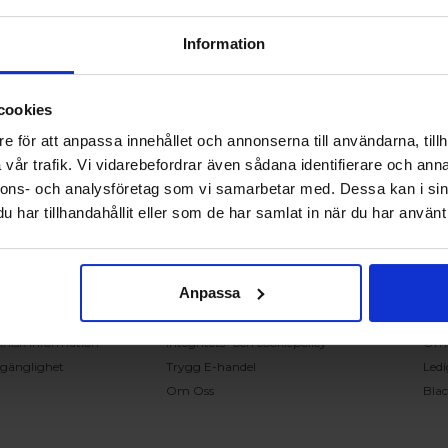
Information
cookies
RING OSS PÅ 0431 - 37 14 00
e för att anpassa innehållet och annonserna till användarna, tillh
vår trafik. Vi vidarebefordrar även sådana identifierare och anna
nnons- och analysföretag som vi samarbetar med. Dessa kan i sin
undservice
Handla på Nordiska Fönster
Sn
har tillhandahållit eller som de har samlat in när du har använt 
ntakta oss
Köpvillkor
Mont
ställning och offert
Om ditt köp
Insp
verans
Betalnings & leveransvillkor
Kun
Anpassa
klamation
Ångerrätt & återbetalning
Vanl
nteringsanvisningar
Garantier
Åter
knisk information
Integritets- och cookiepolicy
Om
llgänglighet
Trygg E-handel
Ledi
Om Oss
Bla