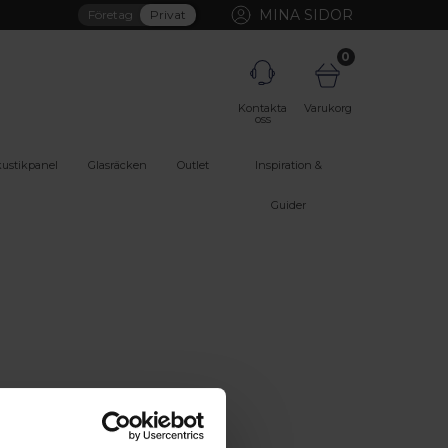
MINA SIDOR
Företag
Privat
0
Kontakta
Varukorg
oss
ustikpanel
Glasräcken
Outlet
Inspiration &
Guider