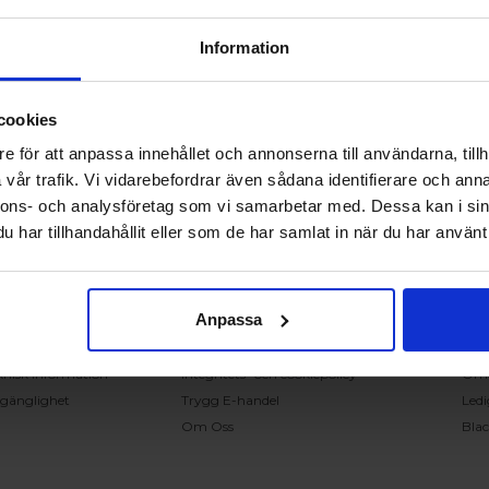
Information
cookies
RING OSS PÅ 0431 - 37 14 00
e för att anpassa innehållet och annonserna till användarna, tillh
vår trafik. Vi vidarebefordrar även sådana identifierare och anna
nnons- och analysföretag som vi samarbetar med. Dessa kan i sin
undservice
Handla på Nordiska Fönster
Sn
har tillhandahållit eller som de har samlat in när du har använt 
ntakta oss
Köpvillkor
Mont
ställning och offert
Om ditt köp
Insp
verans
Betalnings & leveransvillkor
Kun
Anpassa
klamation
Ångerrätt & återbetalning
Vanl
nteringsanvisningar
Garantier
Åter
knisk information
Integritets- och cookiepolicy
Om
llgänglighet
Trygg E-handel
Ledi
Om Oss
Bla