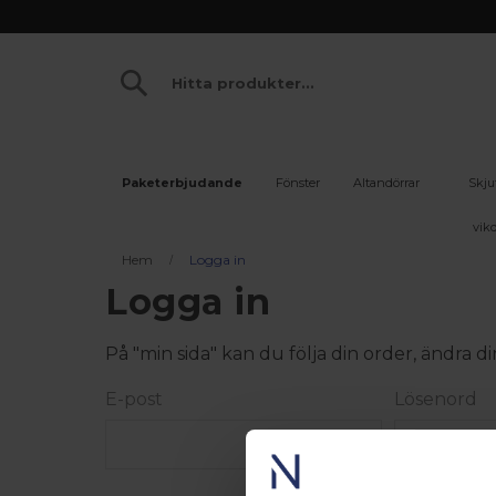
Paketerbjudande
Fönster
Altandörrar
Skju
vikd
Hem
Logga in
Logga in
På "min sida" kan du följa din order, ändra
E-post
Lösenord