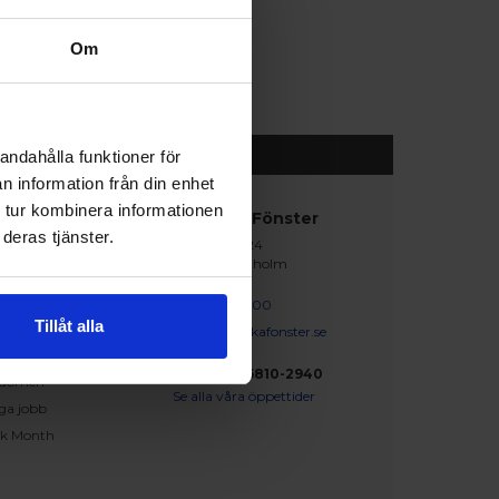
Om
andahålla funktioner för
n information från din enhet
 tur kombinera informationen
abblänkar
Nordiska Fönster
deras tjänster.
Lagegatan 24
erat och klart
262 71 Ängelholm
iration
skapsbanken
0431 - 37 14 00
Tillåt alla
iga frågor och svar
info@nordiskafonster.se
försäljare
Org Nr: 556810-2940
dömen
Se alla våra öppettider
ga jobb
ck Month