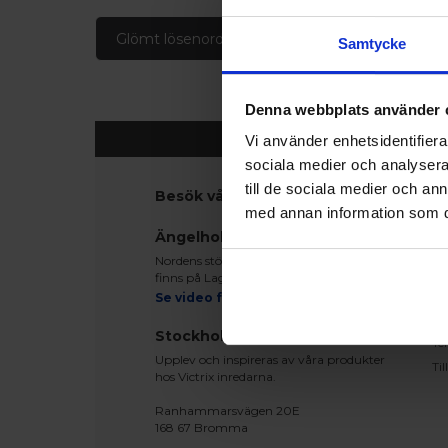
Glömt lösenord
Skapa konto
Samtycke
Denna webbplats använder 
Vi använder enhetsidentifierar
sociala medier och analysera 
till de sociala medier och a
Besök våra utställningar
K
med annan information som du 
Ko
Ängelholm
Be
Nordens största fönsterutställning
Le
finns på Lagegatan 24 i Ängelholm
Re
Se video från vårt showroom
Mo
Stockholm
Te
Upplev och inspireras av våra produkter
Ti
hos Victrix inredarna.
Ranhammarsvägen 20E
168 67 Bromma