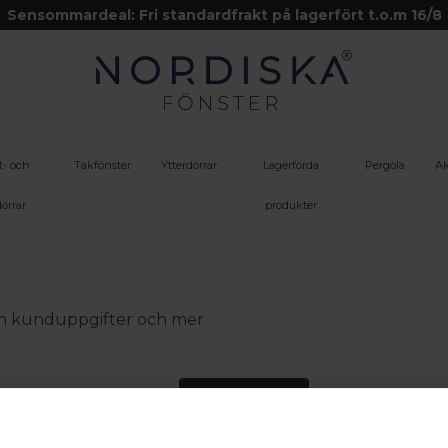
Sensommardeal: Fri standardfrakt på lagerfört t.o.m 16/8
t- och
Takfönster
Ytterdörrar
Lagerförda
Pergola
Ak
örrar
produkter
 din kunduppgifter och mer
Logga in