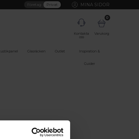
MINA SIDOR
Företag
Privat
0
Kontakta
Varukorg
oss
ustikpanel
Glasräcken
Outlet
Inspiration &
Guider