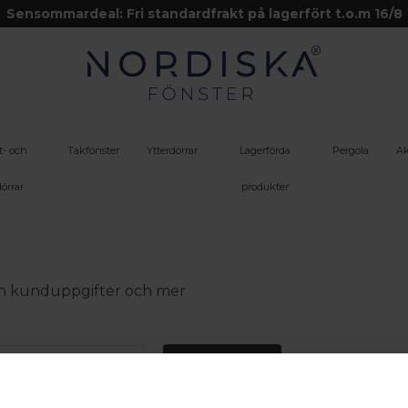
Sensommardeal: Fri standardfrakt på lagerfört t.o.m 16/8
t- och
Takfönster
Ytterdörrar
Lagerförda
Pergola
Ak
örrar
produkter
 din kunduppgifter och mer
Logga in