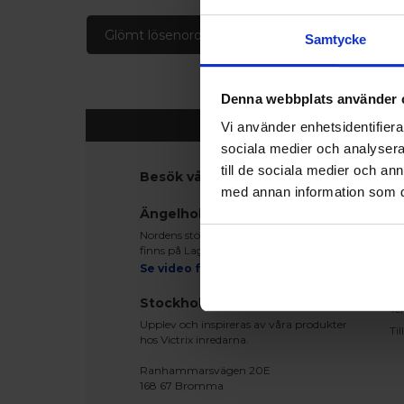
Glömt lösenord
Skapa konto
Samtycke
Denna webbplats använder 
Vi använder enhetsidentifierar
sociala medier och analysera 
till de sociala medier och a
Besök våra utställningar
K
med annan information som du 
Ko
Ängelholm
Be
Nordens största fönsterutställning
Le
finns på Lagegatan 24 i Ängelholm
Re
Se video från vårt showroom
Mo
Stockholm
Te
Upplev och inspireras av våra produkter
Ti
hos Victrix inredarna.
Ranhammarsvägen 20E
168 67 Bromma