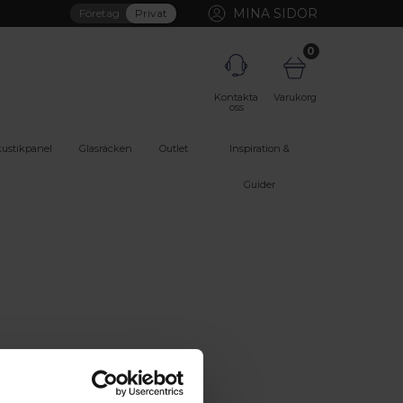
MINA SIDOR
Företag
Privat
0
Kontakta
Varukorg
oss
ustikpanel
Glasräcken
Outlet
Inspiration &
Guider