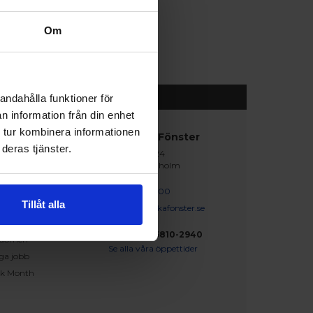
Om
andahålla funktioner för
n information från din enhet
 tur kombinera informationen
abblänkar
Nordiska Fönster
deras tjänster.
Lagegatan 24
erat och klart
262 71 Ängelholm
iration
skapsbanken
0431 - 37 14 00
Tillåt alla
iga frågor och svar
info@nordiskafonster.se
försäljare
Org Nr: 556810-2940
dömen
Se alla våra öppettider
ga jobb
ck Month