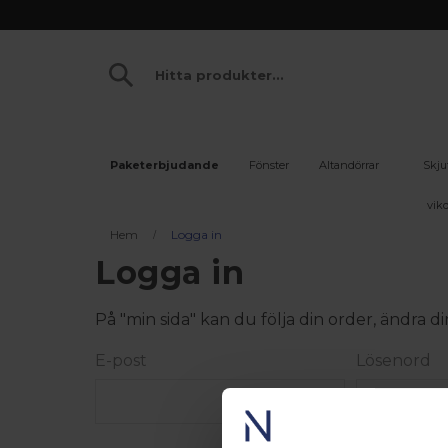
Paketerbjudande
Fönster
Altandörrar
Skju
vikd
Hem
Logga in
Logga in
På "min sida" kan du följa din order, ändra
E-post
Lösenord