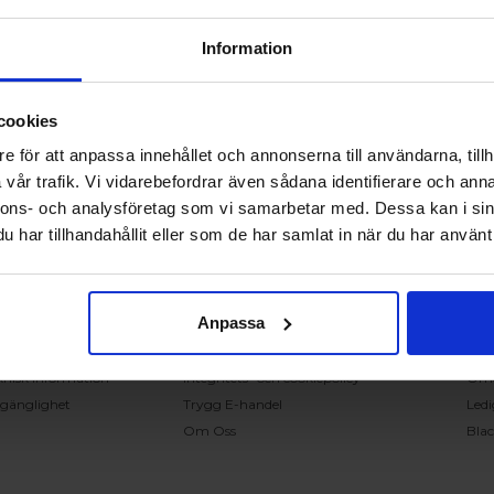
Information
cookies
RING OSS PÅ 0431 - 37 14 00
e för att anpassa innehållet och annonserna till användarna, tillh
vår trafik. Vi vidarebefordrar även sådana identifierare och anna
nnons- och analysföretag som vi samarbetar med. Dessa kan i sin
undservice
Handla på Nordiska Fönster
Sn
har tillhandahållit eller som de har samlat in när du har använt 
ntakta oss
Köpvillkor
Mont
ställning och offert
Om ditt köp
Insp
verans
Betalnings & leveransvillkor
Kun
Anpassa
klamation
Ångerrätt & återbetalning
Vanl
nteringsanvisningar
Garantier
Åter
knisk information
Integritets- och cookiepolicy
Om
llgänglighet
Trygg E-handel
Ledi
Om Oss
Bla