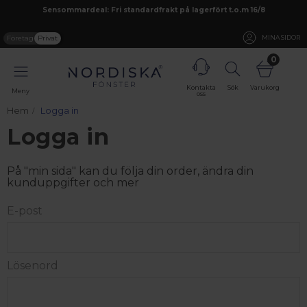
Sensommardeal: Fri standardfrakt på lagerfört t.o.m 16/8
Företag
Privat
MINA SIDOR
0
Kontakta
Sök
Varukorg
Meny
oss
Hem
Logga in
Logga in
På "min sida" kan du följa din order, ändra din
kunduppgifter och mer
E-post
Lösenord