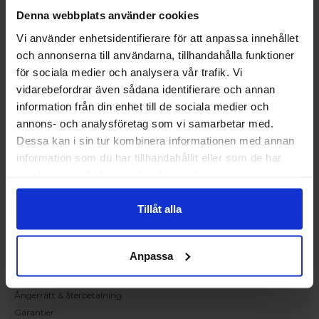
Upplev och inspireras av våra produkter
Denna webbplats använder cookies
hos Victrix inredarna.
Vi använder enhetsidentifierare för att anpassa innehållet
Ranhammarsvägen 20E
och annonserna till användarna, tillhandahålla funktioner
168 67 Bromma
för sociala medier och analysera vår trafik. Vi
Kundservice
vidarebefordrar även sådana identifierare och annan
Kontakta oss
information från din enhet till de sociala medier och
Beställning och offert
annons- och analysföretag som vi samarbetar med.
Leverans
Dessa kan i sin tur kombinera informationen med annan
Reklamation
information som du har tillhandahållit eller som de har
Monteringsanvisningar
samlat in när du har använt deras tjänster.
Teknisk information
Tillgänglighet
Tillåt alla
Handla på Nordiska Fönster
Köpvillkor
Anpassa
Om ditt köp
Betalnings & leveransvillkor
Ångerrätt & återbetalning
Garantier