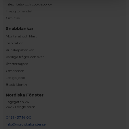
Integritets- och cookiepolicy
Trygg E-handel
Om Oss
Snabblänkar
Monterat och klart
Inspiration
Kunskapsbanken
Vanliga frågor och svar
Återförsäljare
Omdömen
Lediga jobb
Black Month
Nordiska Fönster
Lagegatan 24
262 71 Ängelholm
0431 - 37 14 00
info@nordiskafonster.se