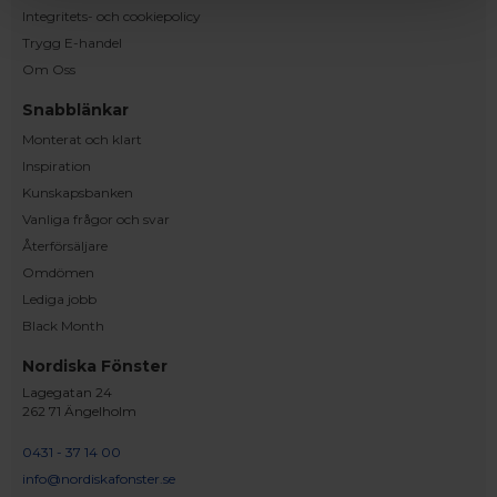
Integritets- och cookiepolicy
Trygg E-handel
Om Oss
Snabblänkar
Monterat och klart
Inspiration
Kunskapsbanken
Vanliga frågor och svar
Återförsäljare
Omdömen
Lediga jobb
Black Month
Nordiska Fönster
Lagegatan 24
262 71 Ängelholm
0431 - 37 14 00
info@nordiskafonster.se