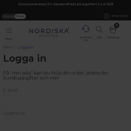
Sensommardeal: Fri standardfrakt på lagerfört t.o.m 16/8
Företag
Privat
MINA SIDOR
0
Kontakta
Sök
Varukorg
Meny
oss
Hem
Logga in
Logga in
På "min sida" kan du följa din order, ändra din
kunduppgifter och mer
E-post
Lösenord