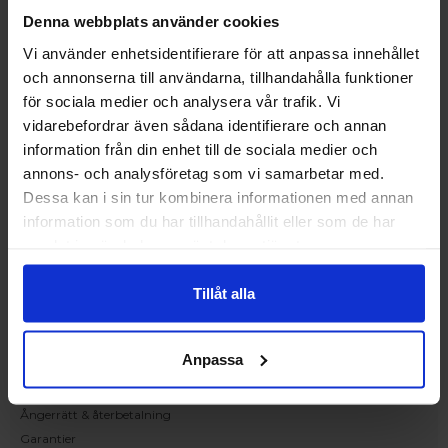
Upplev och inspireras av våra produkter
Denna webbplats använder cookies
hos Victrix inredarna.
Vi använder enhetsidentifierare för att anpassa innehållet
Ranhammarsvägen 20E
och annonserna till användarna, tillhandahålla funktioner
168 67 Bromma
för sociala medier och analysera vår trafik. Vi
Kundservice
vidarebefordrar även sådana identifierare och annan
Kontakta oss
information från din enhet till de sociala medier och
Beställning och offert
annons- och analysföretag som vi samarbetar med.
Leverans
Dessa kan i sin tur kombinera informationen med annan
Reklamation
information som du har tillhandahållit eller som de har
Monteringsanvisningar
samlat in när du har använt deras tjänster.
Teknisk information
Tillgänglighet
Tillåt alla
Handla på Nordiska Fönster
Köpvillkor
Anpassa
Om ditt köp
Betalnings & leveransvillkor
Ångerrätt & återbetalning
Garantier