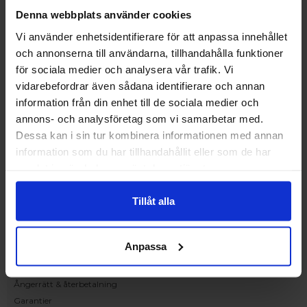
Upplev och inspireras av våra produkter
Denna webbplats använder cookies
hos Victrix inredarna.
Vi använder enhetsidentifierare för att anpassa innehållet
Ranhammarsvägen 20E
och annonserna till användarna, tillhandahålla funktioner
168 67 Bromma
för sociala medier och analysera vår trafik. Vi
Kundservice
vidarebefordrar även sådana identifierare och annan
Kontakta oss
information från din enhet till de sociala medier och
Beställning och offert
annons- och analysföretag som vi samarbetar med.
Leverans
Dessa kan i sin tur kombinera informationen med annan
Reklamation
information som du har tillhandahållit eller som de har
Monteringsanvisningar
samlat in när du har använt deras tjänster.
Teknisk information
Tillgänglighet
Tillåt alla
Handla på Nordiska Fönster
Köpvillkor
Anpassa
Om ditt köp
Betalnings & leveransvillkor
Ångerrätt & återbetalning
Garantier