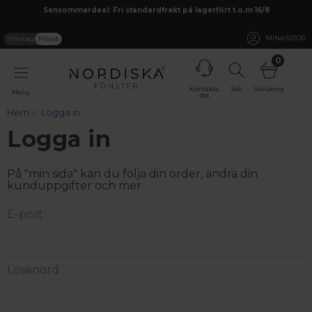
Sensommardeal: Fri standardfrakt på lagerfört t.o.m 16/8
Företag
Privat
MINA SIDOR
0
Kontakta
Sök
Varukorg
Meny
oss
Hem
Logga in
Logga in
På "min sida" kan du följa din order, ändra din
kunduppgifter och mer
E-post
Lösenord