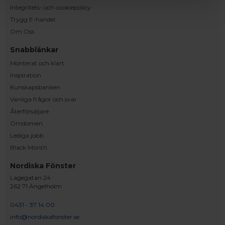
Integritets- och cookiepolicy
Trygg E-handel
Om Oss
Snabblänkar
Monterat och klart
Inspiration
Kunskapsbanken
Vanliga frågor och svar
Återförsäljare
Omdömen
Lediga jobb
Black Month
Nordiska Fönster
Lagegatan 24
262 71 Ängelholm
0431 - 37 14 00
info@nordiskafonster.se