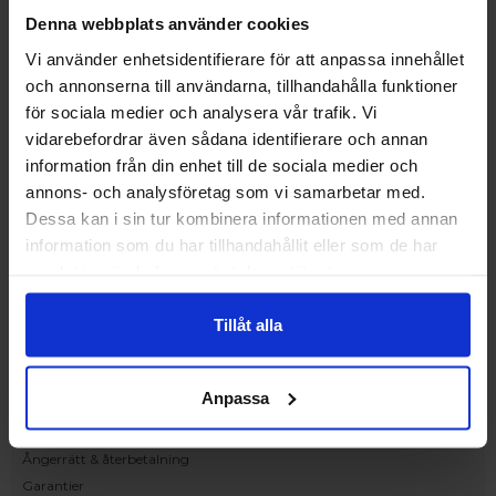
Upplev och inspireras av våra produkter
Denna webbplats använder cookies
hos Victrix inredarna.
Vi använder enhetsidentifierare för att anpassa innehållet
Ranhammarsvägen 20E
och annonserna till användarna, tillhandahålla funktioner
168 67 Bromma
för sociala medier och analysera vår trafik. Vi
Kundservice
vidarebefordrar även sådana identifierare och annan
Kontakta oss
information från din enhet till de sociala medier och
Beställning och offert
annons- och analysföretag som vi samarbetar med.
Leverans
Dessa kan i sin tur kombinera informationen med annan
Reklamation
information som du har tillhandahållit eller som de har
Monteringsanvisningar
samlat in när du har använt deras tjänster.
Teknisk information
Tillgänglighet
Tillåt alla
Handla på Nordiska Fönster
Köpvillkor
Anpassa
Om ditt köp
Betalnings & leveransvillkor
Ångerrätt & återbetalning
Garantier