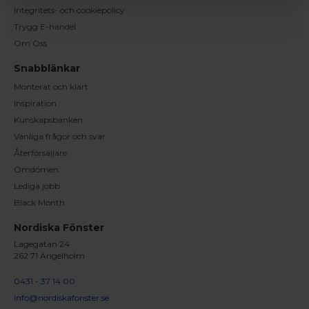
Integritets- och cookiepolicy
Trygg E-handel
Om Oss
Snabblänkar
Monterat och klart
Inspiration
Kunskapsbanken
Vanliga frågor och svar
Återförsäljare
Omdömen
Lediga jobb
Black Month
Nordiska Fönster
Lagegatan 24
262 71 Ängelholm
0431 - 37 14 00
info@nordiskafonster.se