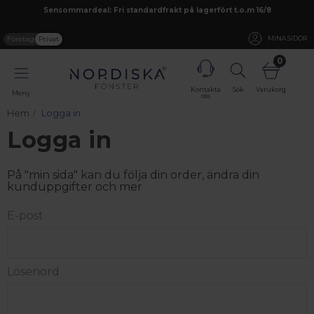
Sensommardeal: Fri standardfrakt på lagerfört t.o.m 16/8
Företag
Privat
MINA SIDOR
0
Kontakta
Sök
Varukorg
Meny
oss
Hem
Logga in
Logga in
På "min sida" kan du följa din order, ändra din
kunduppgifter och mer
E-post
Lösenord