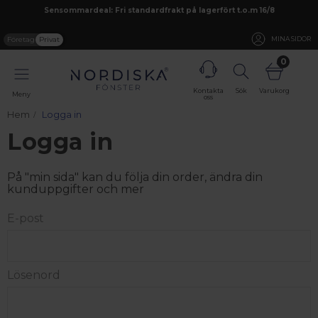
Sensommardeal: Fri standardfrakt på lagerfört t.o.m 16/8
Företag
Privat
MINA SIDOR
0
Kontakta
Sök
Varukorg
Meny
oss
Hem
Logga in
Logga in
På "min sida" kan du följa din order, ändra din
kunduppgifter och mer
E-post
Lösenord