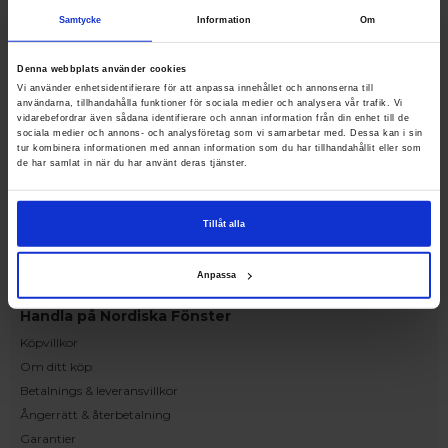
Upplev och inspireras av våra produkter
Samtycke
Information
Om
hos Victrix inredarna.
Ranhammarsvägen 20E
Denna webbplats använder cookies
168 67 Bromma
Vi använder enhetsidentifierare för att anpassa innehållet och annonserna till
användarna, tillhandahålla funktioner för sociala medier och analysera vår trafik. Vi
Kundservice
vidarebefordrar även sådana identifierare och annan information från din enhet till de
Kontakta oss
sociala medier och annons- och analysföretag som vi samarbetar med. Dessa kan i sin
tur kombinera informationen med annan information som du har tillhandahållit eller som
Beställning och offert
de har samlat in när du har använt deras tjänster.
Leverans
Reklamation
Tillåt alla
Monteringsanvisningar
Teknisk information
Anpassa
Tillgänglighet
Handla på Nordiska Fönster
Köpvillkor
Om ditt köp
Betalnings & leveransvillkor
Ångerrätt & återbetalning
Garantier