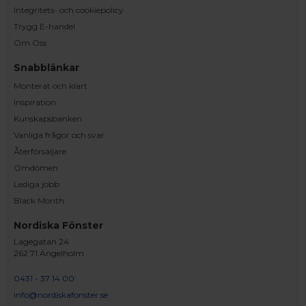
Integritets- och cookiepolicy
Trygg E-handel
Om Oss
Snabblänkar
Monterat och klart
Inspiration
Kunskapsbanken
Vanliga frågor och svar
Återförsäljare
Omdömen
Lediga jobb
Black Month
Nordiska Fönster
Lagegatan 24
262 71 Ängelholm
0431 - 37 14 00
info@nordiskafonster.se