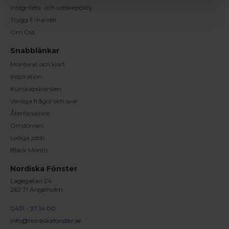
Integritets- och cookiepolicy
Trygg E-handel
Om Oss
Snabblänkar
Monterat och klart
Inspiration
Kunskapsbanken
Vanliga frågor och svar
Återförsäljare
Omdömen
Lediga jobb
Black Month
Nordiska Fönster
Lagegatan 24
262 71 Ängelholm
0431 - 37 14 00
info@nordiskafonster.se