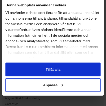
Upplev och inspireras av våra produkter
Denna webbplats använder cookies
hos Victrix inredarna.
Vi använder enhetsidentifierare för att anpassa innehållet
Ranhammarsvägen 20E
och annonserna till användarna, tillhandahålla funktioner
168 67 Bromma
för sociala medier och analysera vår trafik. Vi
Kundservice
vidarebefordrar även sådana identifierare och annan
Kontakta oss
information från din enhet till de sociala medier och
Beställning och offert
annons- och analysföretag som vi samarbetar med.
Leverans
Dessa kan i sin tur kombinera informationen med annan
Reklamation
information som du har tillhandahållit eller som de har
Monteringsanvisningar
samlat in när du har använt deras tjänster.
Teknisk information
Tillgänglighet
Tillåt alla
Handla på Nordiska Fönster
Köpvillkor
Anpassa
Om ditt köp
Betalnings & leveransvillkor
Ångerrätt & återbetalning
Garantier