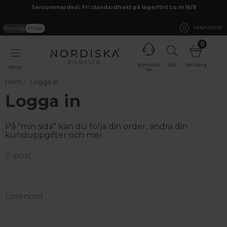
Sensommardeal: Fri standardfrakt på lagerfört t.o.m 16/8
Företag
Privat
MINA SIDOR
0
Kontakta
Sök
Varukorg
Meny
oss
Hem
Logga in
Logga in
På "min sida" kan du följa din order, ändra din
kunduppgifter och mer
E-post
Lösenord