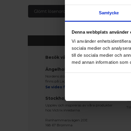
Glömt lösenord
Skapa konto
Samtycke
Denna webbplats använder 
Vi använder enhetsidentifierar
sociala medier och analysera 
till de sociala medier och a
Besök våra utställningar
K
med annan information som du 
Ko
Ängelholm
Be
Nordens största fönsterutställning
Le
finns på Lagegatan 24 i Ängelholm
Re
Se video från vårt showroom
Mo
Stockholm
Te
Upplev och inspireras av våra produkter
Ti
hos Victrix inredarna.
Ranhammarsvägen 20E
168 67 Bromma