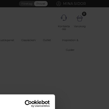
MINA SIDOR
Företag
Privat
0
Kontakta
Varukorg
oss
ustikpanel
Glasräcken
Outlet
Inspiration &
Guider