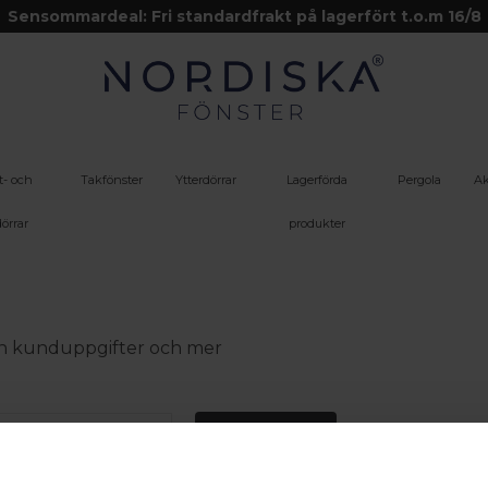
Sensommardeal: Fri standardfrakt på lagerfört t.o.m 16/8
t- och
Takfönster
Ytterdörrar
Lagerförda
Pergola
Ak
örrar
produkter
 din kunduppgifter och mer
Logga in