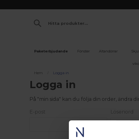
Paketerbjudande
Fönster
Altandörrar
Skju
vikd
Hem
Logga in
Logga in
På "min sida" kan du följa din order, ändra
E-post
Lösenord