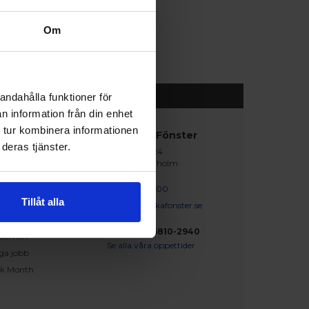
Om
andahålla funktioner för
n information från din enhet
 tur kombinera informationen
abblänkar
Nordiska Fönster
deras tjänster.
Lagegatan 24
erat och klart
262 71 Ängelholm
iration
skapsbanken
0431 - 37 14 00
Tillåt alla
iga frågor och svar
info@nordiskafonster.se
försäljare
Org Nr: 556810-2940
dömen
Se alla våra öppettider
ga jobb
ck Month