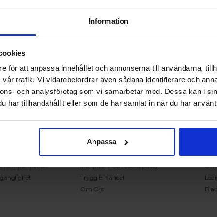
Information
cookies
RING OSS PÅ 0431 - 37 14 00
e för att anpassa innehållet och annonserna till användarna, tillh
vår trafik. Vi vidarebefordrar även sådana identifierare och anna
nnons- och analysföretag som vi samarbetar med. Dessa kan i sin
undservice
Handla på Nordiska Fönster
Sn
har tillhandahållit eller som de har samlat in när du har använt 
ntakta oss
Köpvillkor
Mont
ställning och offert
Om ditt köp
Insp
verans
Betalnings & leveransvillkor
Kun
Anpassa
klamation
Ångerrätt & återbetalning
Vanl
nteringsanvisningar
Garantier
Åter
knisk information
Integritets- och cookiepolicy
Om
llgänglighet
Trygg E-handel
Ledi
Om Oss
Bla