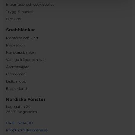
Integritets- och cookiepolicy
Trygg E-handel
Om Oss
Snabblänkar
Monterat och klart
Inspiration
Kunskapsbanken
Vanliga frågor och svar
Återförsäljare
Omdömen
Lediga jobb
Black Month
Nordiska Fönster
Lagegatan 24
262 71 Ängelholm
0431 - 37 14 00
info@nordiskafonster.se