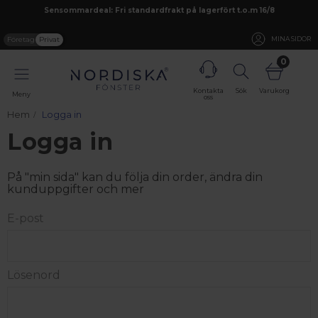
Sensommardeal: Fri standardfrakt på lagerfört t.o.m 16/8
Företag
Privat
MINA SIDOR
0
Kontakta
Sök
Varukorg
Meny
oss
Hem
Logga in
Logga in
På "min sida" kan du följa din order, ändra din
kunduppgifter och mer
E-post
Lösenord