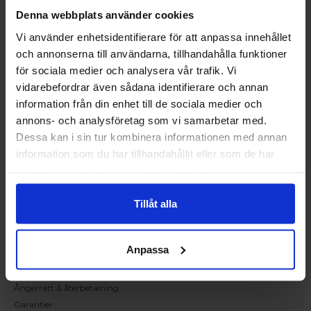
Upplev och inspireras av våra produkter
Denna webbplats använder cookies
hos Victrix inredarna.
Vi använder enhetsidentifierare för att anpassa innehållet
Ranhammarsvägen 20E
och annonserna till användarna, tillhandahålla funktioner
168 67 Bromma
för sociala medier och analysera vår trafik. Vi
Kundservice
vidarebefordrar även sådana identifierare och annan
Kontakta oss
information från din enhet till de sociala medier och
Beställning och offert
annons- och analysföretag som vi samarbetar med.
Leverans
Dessa kan i sin tur kombinera informationen med annan
Reklamation
information som du har tillhandahållit eller som de har
Monteringsanvisningar
samlat in när du har använt deras tjänster.
Teknisk information
Tillgänglighet
Tillåt alla
Handla på Nordiska Fönster
Köpvillkor
Anpassa
Om ditt köp
Betalnings & leveransvillkor
Ångerrätt & återbetalning
Garantier