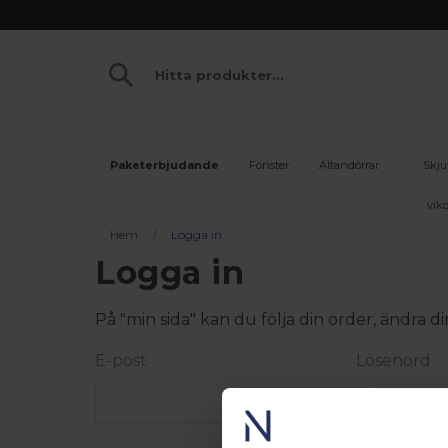
Paketerbjudande
Fönster
Altandörrar
Skju
vikd
Hem
Logga in
Logga in
På "min sida" kan du följa din order, ändra
E-post
Lösenord