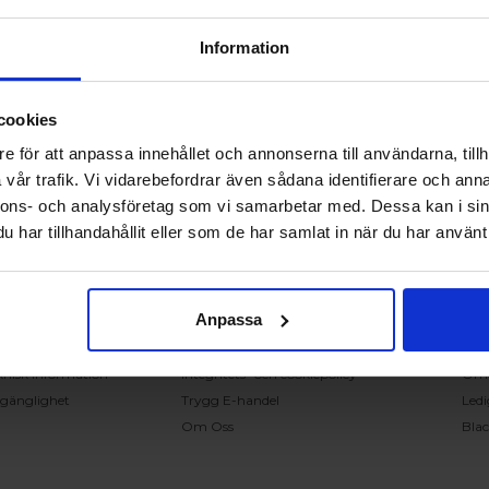
Information
cookies
RING OSS PÅ 0431 - 37 14 00
e för att anpassa innehållet och annonserna till användarna, tillh
vår trafik. Vi vidarebefordrar även sådana identifierare och anna
nnons- och analysföretag som vi samarbetar med. Dessa kan i sin
undservice
Handla på Nordiska Fönster
Sn
har tillhandahållit eller som de har samlat in när du har använt 
ntakta oss
Köpvillkor
Mont
ställning och offert
Om ditt köp
Insp
verans
Betalnings & leveransvillkor
Kun
Anpassa
klamation
Ångerrätt & återbetalning
Vanl
nteringsanvisningar
Garantier
Åter
knisk information
Integritets- och cookiepolicy
Om
llgänglighet
Trygg E-handel
Ledi
Om Oss
Bla