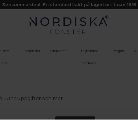
Sensommardeal: Fri standardfrakt på lagerfört t.o.m 16/8
t- och
Takfönster
Ytterdörrar
Lagerförda
Pergola
Ak
örrar
produkter
 din kunduppgifter och mer
Logga in