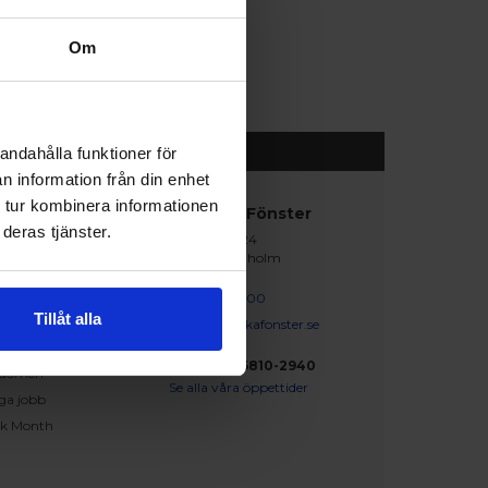
Om
andahålla funktioner för
n information från din enhet
 tur kombinera informationen
abblänkar
Nordiska Fönster
deras tjänster.
Lagegatan 24
erat och klart
262 71 Ängelholm
iration
skapsbanken
0431 - 37 14 00
Tillåt alla
iga frågor och svar
info@nordiskafonster.se
försäljare
Org Nr: 556810-2940
dömen
Se alla våra öppettider
ga jobb
ck Month