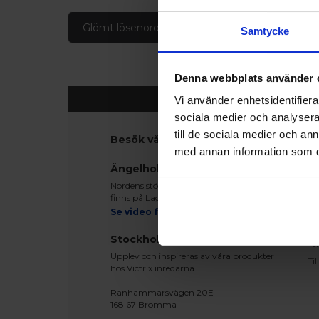
Glömt lösenord
Skapa konto
Samtycke
Denna webbplats använder 
Vi använder enhetsidentifierar
sociala medier och analysera 
till de sociala medier och a
Besök våra utställningar
K
med annan information som du 
Ko
Ängelholm
Be
Nordens största fönsterutställning
Le
finns på Lagegatan 24 i Ängelholm
Re
Se video från vårt showroom
Mo
Stockholm
Te
Upplev och inspireras av våra produkter
Ti
hos Victrix inredarna.
Ranhammarsvägen 20E
168 67 Bromma