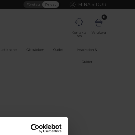
MINA SIDOR
Företag
Privat
0
Kontakta
Varukorg
oss
ustikpanel
Glasräcken
Outlet
Inspiration &
Guider