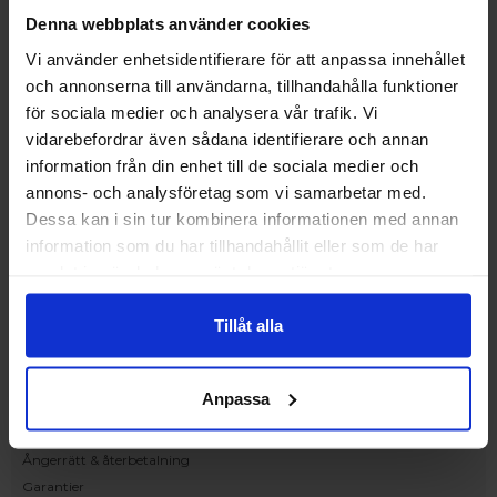
Upplev och inspireras av våra produkter
Denna webbplats använder cookies
hos Victrix inredarna.
Vi använder enhetsidentifierare för att anpassa innehållet
Ranhammarsvägen 20E
och annonserna till användarna, tillhandahålla funktioner
168 67 Bromma
för sociala medier och analysera vår trafik. Vi
Kundservice
vidarebefordrar även sådana identifierare och annan
Kontakta oss
information från din enhet till de sociala medier och
Beställning och offert
annons- och analysföretag som vi samarbetar med.
Leverans
Dessa kan i sin tur kombinera informationen med annan
Reklamation
information som du har tillhandahållit eller som de har
Monteringsanvisningar
samlat in när du har använt deras tjänster.
Teknisk information
Tillgänglighet
Tillåt alla
Handla på Nordiska Fönster
Köpvillkor
Anpassa
Om ditt köp
Betalnings & leveransvillkor
Ångerrätt & återbetalning
Garantier