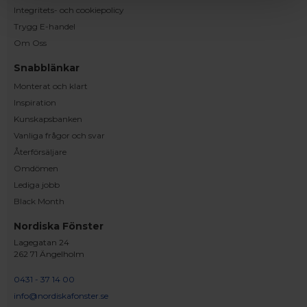
Integritets- och cookiepolicy
Trygg E-handel
Om Oss
Snabblänkar
Monterat och klart
Inspiration
Kunskapsbanken
Vanliga frågor och svar
Återförsäljare
Omdömen
Lediga jobb
Black Month
Nordiska Fönster
Lagegatan 24
262 71 Ängelholm
0431 - 37 14 00
info@nordiskafonster.se