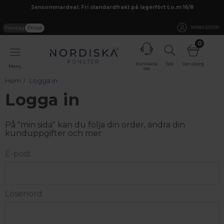
Sensommardeal: Fri standardfrakt på lagerfört t.o.m 16/8
Företag
Privat
MINA SIDOR
0
Kontakta
Sök
Varukorg
Meny
oss
Hem
Logga in
Logga in
På "min sida" kan du följa din order, ändra din
kunduppgifter och mer
E-post
Lösenord