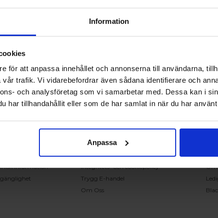
Information
cookies
RING OSS PÅ 0431 - 37 14 00
e för att anpassa innehållet och annonserna till användarna, tillh
vår trafik. Vi vidarebefordrar även sådana identifierare och anna
nnons- och analysföretag som vi samarbetar med. Dessa kan i sin
undservice
Handla på Nordiska Fönster
Sn
har tillhandahållit eller som de har samlat in när du har använt 
ntakta oss
Köpvillkor
Mont
ställning och offert
Om ditt köp
Insp
verans
Betalnings & leveransvillkor
Kun
Anpassa
klamation
Ångerrätt & återbetalning
Vanl
nteringsanvisningar
Garantier
Åter
knisk information
Integritets- och cookiepolicy
Om
llgänglighet
Trygg E-handel
Ledi
Om Oss
Bla