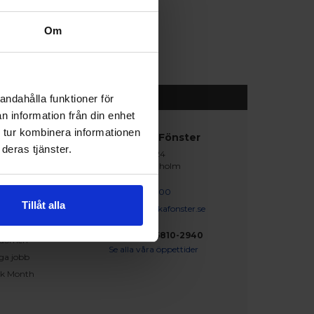
Om
andahålla funktioner för
n information från din enhet
 tur kombinera informationen
abblänkar
Nordiska Fönster
deras tjänster.
Lagegatan 24
erat och klart
262 71 Ängelholm
iration
skapsbanken
0431 - 37 14 00
Tillåt alla
iga frågor och svar
info@nordiskafonster.se
försäljare
Org Nr: 556810-2940
dömen
Se alla våra öppettider
ga jobb
ck Month