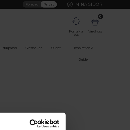
MINA SIDOR
Företag
Privat
0
Kontakta
Varukorg
oss
ustikpanel
Glasräcken
Outlet
Inspiration &
Guider