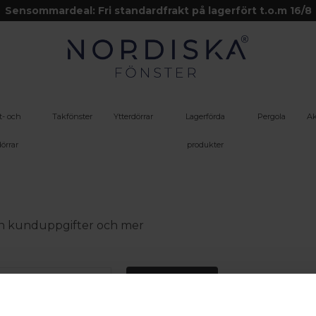
Sensommardeal: Fri standardfrakt på lagerfört t.o.m 16/8
t- och
Takfönster
Ytterdörrar
Lagerförda
Pergola
Ak
örrar
produkter
 din kunduppgifter och mer
Logga in