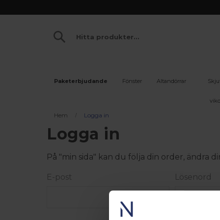
Paketerbjudande
Fönster
Altandörrar
Skju
vikd
Hem
Logga in
Logga in
På "min sida" kan du följa din order, ändra
E-post
Lösenord