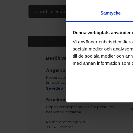
Glömt lösenord
Skapa konto
Samtycke
Denna webbplats använder 
Vi använder enhetsidentifierar
sociala medier och analysera 
till de sociala medier och a
Besök våra utställningar
K
med annan information som du 
Ko
Ängelholm
Be
Nordens största fönsterutställning
Le
finns på Lagegatan 24 i Ängelholm
Re
Se video från vårt showroom
Mo
Stockholm
Te
Upplev och inspireras av våra produkter
Ti
hos Victrix inredarna.
Ranhammarsvägen 20E
168 67 Bromma