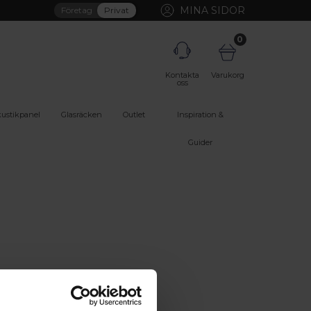
MINA SIDOR
Företag
Privat
0
Kontakta
Varukorg
oss
ustikpanel
Glasräcken
Outlet
Inspiration &
Guider