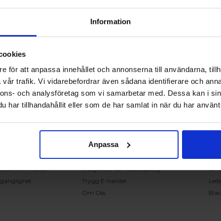
Information
cookies
RING OSS PÅ 0431 - 37 14 00
e för att anpassa innehållet och annonserna till användarna, tillh
vår trafik. Vi vidarebefordrar även sådana identifierare och anna
nnons- och analysföretag som vi samarbetar med. Dessa kan i sin
undservice
Handla på Nordiska Fönster
Sn
har tillhandahållit eller som de har samlat in när du har använt 
ntakta oss
Köpvillkor
Mont
ställning och offert
Om ditt köp
Insp
verans
Betalnings & leveransvillkor
Kun
Anpassa
klamation
Ångerrätt & återbetalning
Vanl
nteringsanvisningar
Garantier
Åter
knisk information
Integritets- och cookiepolicy
Om
llgänglighet
Trygg E-handel
Ledi
Om Oss
Bla