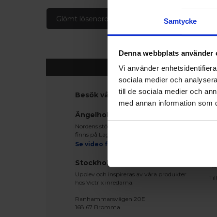
Glömt lösenord
Skapa konto
Samtycke
Denna webbplats använder 
Vi använder enhetsidentifierar
sociala medier och analysera 
till de sociala medier och a
Besök våra utställningar
K
med annan information som du 
Ko
Ängelholm
Be
Nordens största fönsterutställning
Le
finns på Lagegatan 24 i Ängelholm
Re
Se video från vårt showroom
Mo
Stockholm
Te
Upplev och inspireras av våra produkter
Ti
hos Victrix inredarna.
Ranhammarsvägen 20E
168 67 Bromma