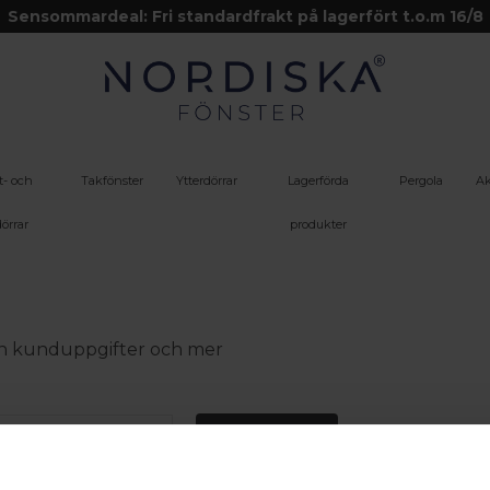
Sensommardeal: Fri standardfrakt på lagerfört t.o.m 16/8
t- och
Takfönster
Ytterdörrar
Lagerförda
Pergola
Ak
örrar
produkter
 din kunduppgifter och mer
Logga in