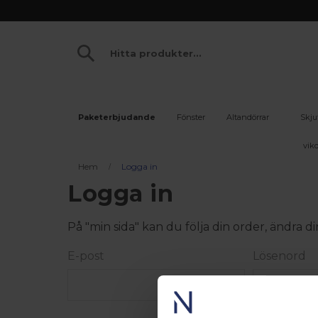
Paketerbjudande
Fönster
Altandörrar
Skju
vikd
Hem
Logga in
Logga in
På "min sida" kan du följa din order, ändra
E-post
Lösenord