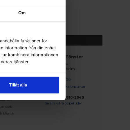
Om
andahålla funktioner för
n information från din enhet
 tur kombinera informationen
abblänkar
Nordiska Fönster
deras tjänster.
Lagegatan 24
erat och klart
262 71 Ängelholm
iration
skapsbanken
0431 - 37 14 00
Tillåt alla
iga frågor och svar
info@nordiskafonster.se
försäljare
Org Nr: 556810-2940
dömen
Se alla våra öppettider
ga jobb
ck Month