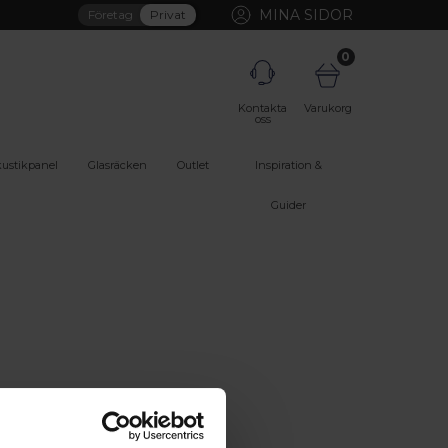
MINA SIDOR
Företag
Privat
0
Kontakta
Varukorg
oss
ustikpanel
Glasräcken
Outlet
Inspiration &
Guider