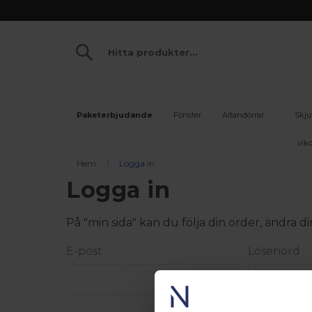
Paketerbjudande
Fönster
Altandörrar
Skju
vikd
Hem
Logga in
Logga in
På "min sida" kan du följa din order, ändra
E-post
Lösenord