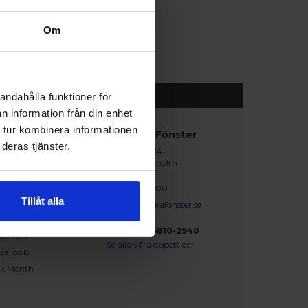
Om
andahålla funktioner för
n information från din enhet
 tur kombinera informationen
abblänkar
Nordiska Fönster
deras tjänster.
Lagegatan 24
erat och klart
262 71 Ängelholm
iration
skapsbanken
0431 - 37 14 00
Tillåt alla
iga frågor och svar
info@nordiskafonster.se
försäljare
Org Nr: 556810-2940
dömen
Se alla våra öppettider
ga jobb
ck Month