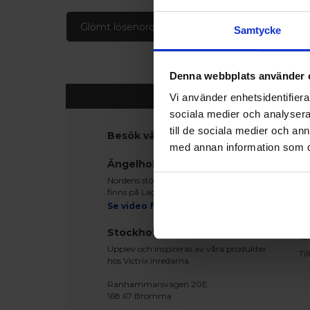
Glömt lösenord
Skapa konto
Samtycke
Denna webbplats använder 
Vi använder enhetsidentifierar
sociala medier och analysera 
till de sociala medier och a
Besök våra utställningar
K
med annan information som du 
Ko
Ängelholm
Be
Nordens största fönsterutställning
Le
finns på Lagegatan 24 i Ängelholm
Re
Se video från vårt showroom
Mo
Stockholm
Te
Upplev och inspireras av våra produkter
Ti
hos Victrix inredarna.
Ranhammarsvägen 20E
168 67 Bromma