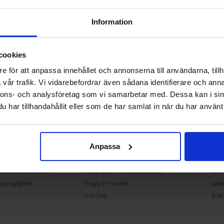
Information
cookies
RING OSS PÅ 0431 - 37 14 00
e för att anpassa innehållet och annonserna till användarna, tillh
vår trafik. Vi vidarebefordrar även sådana identifierare och anna
nnons- och analysföretag som vi samarbetar med. Dessa kan i sin
undservice
Handla på Nordiska Fönster
Sn
har tillhandahållit eller som de har samlat in när du har använt 
ntakta oss
Köpvillkor
Mont
ställning och offert
Om ditt köp
Insp
verans
Betalnings & leveransvillkor
Kun
Anpassa
klamation
Ångerrätt & återbetalning
Vanl
nteringsanvisningar
Garantier
Åter
knisk information
Integritets- och cookiepolicy
Om
llgänglighet
Trygg E-handel
Ledi
Om Oss
Bla