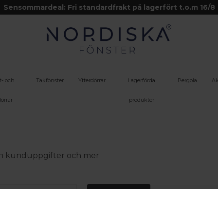
Sensommardeal: Fri standardfrakt på lagerfört t.o.m 16/8
t- och
Takfönster
Ytterdörrar
Lagerförda
Pergola
Ak
örrar
produkter
 din kunduppgifter och mer
Logga in