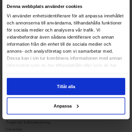
Upplev och inspireras av våra produkter
Denna webbplats använder cookies
hos Victrix inredarna.
Vi använder enhetsidentifierare för att anpassa innehållet
Ranhammarsvägen 20E
och annonserna till användarna, tillhandahålla funktioner
168 67 Bromma
för sociala medier och analysera vår trafik. Vi
Kundservice
vidarebefordrar även sådana identifierare och annan
Kontakta oss
information från din enhet till de sociala medier och
Beställning och offert
annons- och analysföretag som vi samarbetar med.
Leverans
Dessa kan i sin tur kombinera informationen med annan
Reklamation
information som du har tillhandahållit eller som de har
Monteringsanvisningar
samlat in när du har använt deras tjänster.
Teknisk information
Tillgänglighet
Tillåt alla
Handla på Nordiska Fönster
Köpvillkor
Anpassa
Om ditt köp
Betalnings & leveransvillkor
Ångerrätt & återbetalning
Garantier