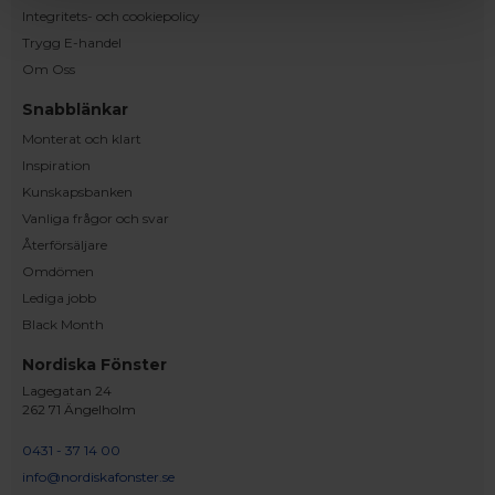
Integritets- och cookiepolicy
Trygg E-handel
Om Oss
Snabblänkar
Monterat och klart
Inspiration
Kunskapsbanken
Vanliga frågor och svar
Återförsäljare
Omdömen
Lediga jobb
Black Month
Nordiska Fönster
Lagegatan 24
262 71 Ängelholm
0431 - 37 14 00
info@nordiskafonster.se