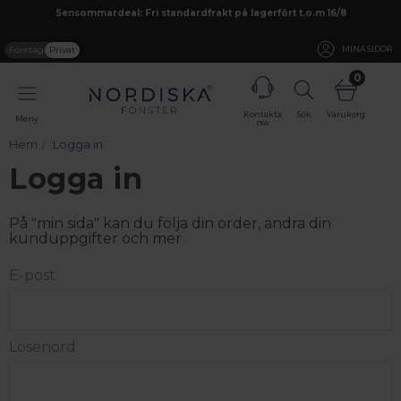
Sensommardeal: Fri standardfrakt på lagerfört t.o.m 16/8
Företag
Privat
MINA SIDOR
0
Kontakta
Sök
Varukorg
Meny
oss
Hem
Logga in
Logga in
På "min sida" kan du följa din order, ändra din
kunduppgifter och mer
E-post
Lösenord