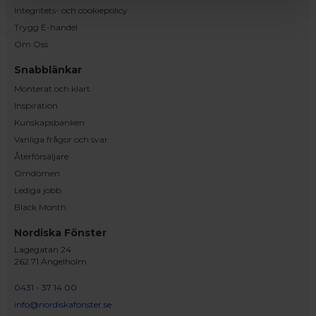
Integritets- och cookiepolicy
Trygg E-handel
Om Oss
Snabblänkar
Monterat och klart
Inspiration
Kunskapsbanken
Vanliga frågor och svar
Återförsäljare
Omdömen
Lediga jobb
Black Month
Nordiska Fönster
Lagegatan 24
262 71 Ängelholm
0431 - 37 14 00
info@nordiskafonster.se