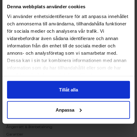
Upplev och inspireras av våra produkter
Denna webbplats använder cookies
hos Victrix inredarna.
Vi använder enhetsidentifierare för att anpassa innehållet
Ranhammarsvägen 20E
och annonserna till användarna, tillhandahålla funktioner
168 67 Bromma
för sociala medier och analysera vår trafik. Vi
Kundservice
vidarebefordrar även sådana identifierare och annan
Kontakta oss
information från din enhet till de sociala medier och
Beställning och offert
annons- och analysföretag som vi samarbetar med.
Leverans
Dessa kan i sin tur kombinera informationen med annan
Reklamation
information som du har tillhandahållit eller som de har
Monteringsanvisningar
samlat in när du har använt deras tjänster.
Teknisk information
Tillgänglighet
Tillåt alla
Handla på Nordiska Fönster
Köpvillkor
Anpassa
Om ditt köp
Betalnings & leveransvillkor
Ångerrätt & återbetalning
Garantier