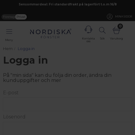
Sensommardeal: Fri standardfrakt på lagerfört t.o.m 16/8
Företag
Privat
MINA SIDOR
0
Kontakta
Sök
Varukorg
Meny
oss
Hem
Logga in
Logga in
På "min sida" kan du följa din order, ändra din
kunduppgifter och mer
E-post
Lösenord