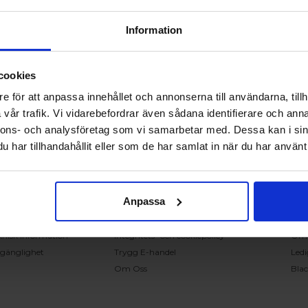
Information
cookies
RING OSS PÅ 0431 - 37 14 00
e för att anpassa innehållet och annonserna till användarna, tillh
vår trafik. Vi vidarebefordrar även sådana identifierare och anna
nnons- och analysföretag som vi samarbetar med. Dessa kan i sin
undservice
Handla på Nordiska Fönster
Sn
har tillhandahållit eller som de har samlat in när du har använt 
ntakta oss
Köpvillkor
Mont
ställning och offert
Om ditt köp
Insp
verans
Betalnings & leveransvillkor
Kun
Anpassa
klamation
Ångerrätt & återbetalning
Vanl
nteringsanvisningar
Garantier
Åter
knisk information
Integritets- och cookiepolicy
Om
llgänglighet
Trygg E-handel
Ledi
Om Oss
Bla