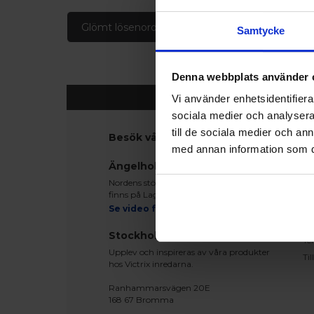
Glömt lösenord
Skapa konto
Samtycke
Denna webbplats använder 
Vi använder enhetsidentifierar
sociala medier och analysera 
till de sociala medier och a
Besök våra utställningar
K
med annan information som du 
Ko
Ängelholm
Be
Nordens största fönsterutställning
Le
finns på Lagegatan 24 i Ängelholm
Re
Se video från vårt showroom
Mo
Stockholm
Te
Upplev och inspireras av våra produkter
Ti
hos Victrix inredarna.
Ranhammarsvägen 20E
168 67 Bromma