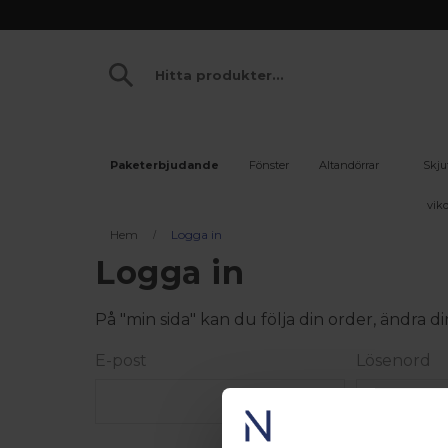
Paketerbjudande
Fönster
Altandörrar
Skju
vikd
Hem
Logga in
Logga in
På "min sida" kan du följa din order, ändra
E-post
Lösenord