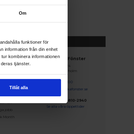
Om
andahålla funktioner för
n information från din enhet
 tur kombinera informationen
abblänkar
Nordiska Fönster
deras tjänster.
Lagegatan 24
erat och klart
262 71 Ängelholm
iration
skapsbanken
0431 - 37 14 00
Tillåt alla
iga frågor och svar
info@nordiskafonster.se
försäljare
Org Nr: 556810-2940
dömen
Se alla våra öppettider
ga jobb
ck Month