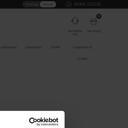
MINA SIDOR
Företag
Privat
0
Kontakta
Varukorg
oss
ustikpanel
Glasräcken
Outlet
Inspiration &
Guider