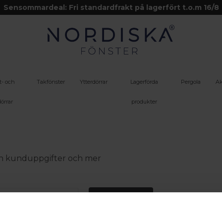
Sensommardeal: Fri standardfrakt på lagerfört t.o.m 16/8
t- och
Takfönster
Ytterdörrar
Lagerförda
Pergola
Ak
örrar
produkter
 din kunduppgifter och mer
Logga in