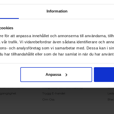
Information
cookies
RING OSS PÅ 0431 - 37 14 00
e för att anpassa innehållet och annonserna till användarna, tillh
vår trafik. Vi vidarebefordrar även sådana identifierare och anna
nnons- och analysföretag som vi samarbetar med. Dessa kan i sin
undservice
Handla på Nordiska Fönster
Sn
har tillhandahållit eller som de har samlat in när du har använt 
ntakta oss
Köpvillkor
Mont
ställning och offert
Om ditt köp
Insp
verans
Betalnings & leveransvillkor
Kun
Anpassa
klamation
Ångerrätt & återbetalning
Vanl
nteringsanvisningar
Garantier
Åter
knisk information
Integritets- och cookiepolicy
Om
llgänglighet
Trygg E-handel
Ledi
Om Oss
Bla