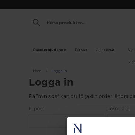
Paketerbjudande
Fönster
Altandörrar
Skju
vikd
Hem
Logga in
Logga in
På "min sida" kan du följa din order, ändra
E-post
Lösenord