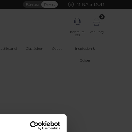
MINA SIDOR
Företag
Privat
0
Kontakta
Varukorg
oss
ustikpanel
Glasräcken
Outlet
Inspiration &
Guider