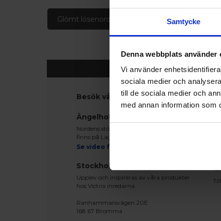
Glömt lösenord
Skapa konto
Samtycke
Denna webbplats använder 
Vi använder enhetsidentifierar
sociala medier och analysera 
till de sociala medier och a
Besök våra utställningar
K
med annan information som du 
Ko
Ängelholm
Be
Nordens största fönsterutställning
Le
finns på Lagegatan 24 i Ängelholm
Re
Se video från vårt showroom
Mo
Stockholm
Te
Upplev och inspireras av våra produkter
Ti
hos Victrix inredarna.
Ranhammarsvägen 20E
168 67 Bromma