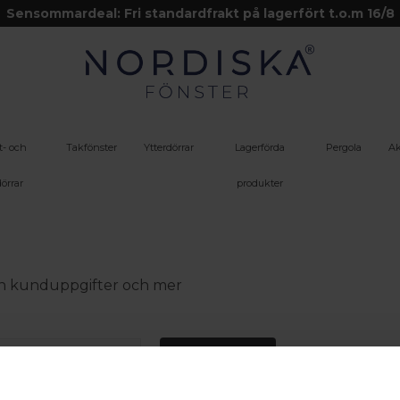
Sensommardeal: Fri standardfrakt på lagerfört t.o.m 16/8
t- och
Takfönster
Ytterdörrar
Lagerförda
Pergola
Ak
örrar
produkter
 din kunduppgifter och mer
Logga in