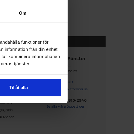
Om
andahålla funktioner för
n information från din enhet
 tur kombinera informationen
abblänkar
Nordiska Fönster
deras tjänster.
Lagegatan 24
erat och klart
262 71 Ängelholm
iration
skapsbanken
0431 - 37 14 00
Tillåt alla
iga frågor och svar
info@nordiskafonster.se
försäljare
Org Nr: 556810-2940
dömen
Se alla våra öppettider
ga jobb
ck Month