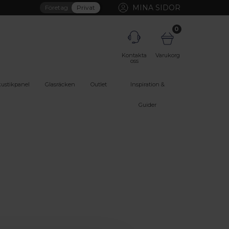
MINA SIDOR
Företag
Privat
0
Kontakta
Varukorg
oss
ustikpanel
Glasräcken
Outlet
Inspiration &
Guider