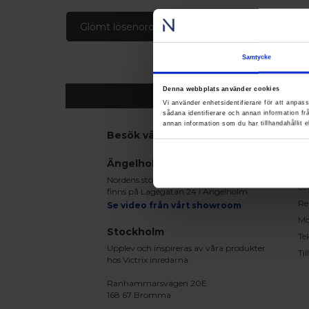
Glömt lösenord
Skapa konto
Samtycke
Denna webbplats använder cookies
Vi använder enhetsidentifierare för att anpass
sådana identifierare och annan information f
annan information som du har tillhandahållit e
Besök våra utställningar
K
Ko
Ängelholm
Be
Nordens största fönsterutställning
Le
finns på Lagegatan 24 i Ängelholm
Re
Se video från vårt showroom
Mo
Stockholm
Te
Upplev och inspireras av våra produkter
Ti
hos Victrix inredarna.
Ranhammarsvägen 20E
168 67 Bromma