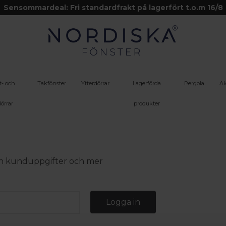
Sensommardeal: Fri standardfrakt på lagerfört t.o.m 16/8
t- och
Takfönster
Ytterdörrar
Lagerförda
Pergola
Ak
örrar
produkter
 din kunduppgifter och mer
Logga in