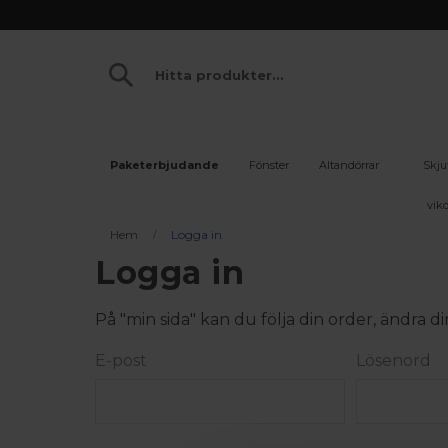
Paketerbjudande
Fönster
Altandörrar
Skju
vikd
Hem
Logga in
Logga in
På "min sida" kan du följa din order, ändra
E-post
Lösenord