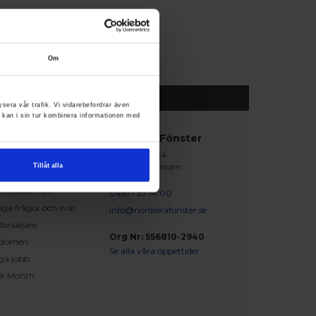
Om
ysera vår trafik. Vi vidarebefordrar även
 kan i sin tur kombinera informationen med
abblänkar
Nordiska Fönster
Lagegatan 24
erat och klart
262 71 Ängelholm
Tillåt alla
iration
skapsbanken
0431 - 37 14 00
iga frågor och svar
info@nordiskafonster.se
försäljare
Org Nr: 556810-2940
dömen
Se alla våra öppettider
ga jobb
ck Month