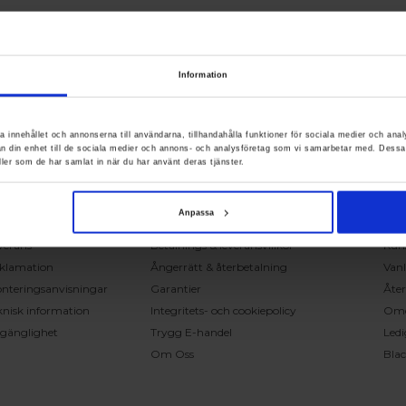
Information
RING OSS PÅ 0431 - 37 14 00
a innehållet och annonserna till användarna, tillhandahålla funktioner för sociala medier och anal
rån din enhet till de sociala medier och annons- och analysföretag som vi samarbetar med. Dessa
ller som de har samlat in när du har använt deras tjänster.
undservice
Handla på Nordiska Fönster
Sn
ntakta oss
Köpvillkor
Mont
Anpassa
ställning och offert
Om ditt köp
Insp
verans
Betalnings & leveransvillkor
Kun
klamation
Ångerrätt & återbetalning
Vanl
nteringsanvisningar
Garantier
Åter
knisk information
Integritets- och cookiepolicy
Om
llgänglighet
Trygg E-handel
Ledi
Om Oss
Bla