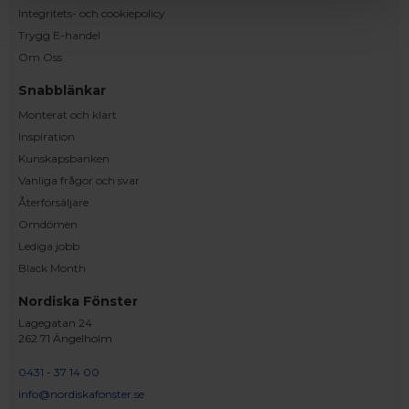
Integritets- och cookiepolicy
Trygg E-handel
Om Oss
Snabblänkar
Monterat och klart
Inspiration
Kunskapsbanken
Vanliga frågor och svar
Återförsäljare
Omdömen
Lediga jobb
Black Month
Nordiska Fönster
Lagegatan 24
262 71 Ängelholm
0431 - 37 14 00
info@nordiskafonster.se