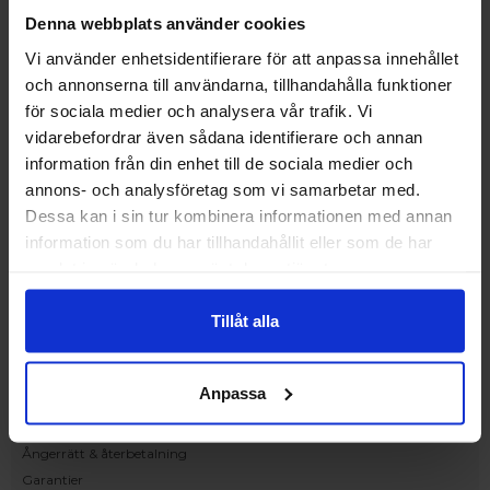
Upplev och inspireras av våra produkter
Denna webbplats använder cookies
hos Victrix inredarna.
Vi använder enhetsidentifierare för att anpassa innehållet
Ranhammarsvägen 20E
och annonserna till användarna, tillhandahålla funktioner
168 67 Bromma
för sociala medier och analysera vår trafik. Vi
Kundservice
vidarebefordrar även sådana identifierare och annan
Kontakta oss
information från din enhet till de sociala medier och
Beställning och offert
annons- och analysföretag som vi samarbetar med.
Leverans
Dessa kan i sin tur kombinera informationen med annan
Reklamation
information som du har tillhandahållit eller som de har
Monteringsanvisningar
samlat in när du har använt deras tjänster.
Teknisk information
Tillgänglighet
Tillåt alla
Handla på Nordiska Fönster
Köpvillkor
Anpassa
Om ditt köp
Betalnings & leveransvillkor
Ångerrätt & återbetalning
Garantier