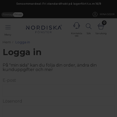
Sensommardeal: Fri standardfrakt på lagerfört t.o.m 16/8
Företag
Privat
MINA SIDOR
0
Kontakta
Sök
Varukorg
Meny
oss
Hem
Logga in
Logga in
På "min sida" kan du följa din order, ändra din
kunduppgifter och mer
E-post
Lösenord