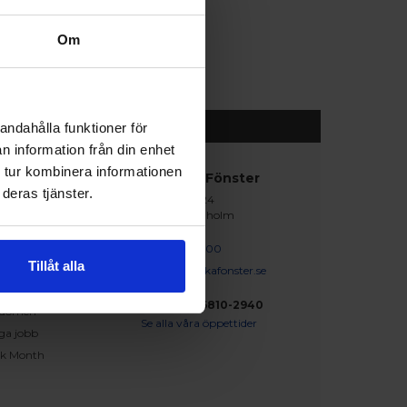
Om
andahålla funktioner för
n information från din enhet
 tur kombinera informationen
abblänkar
Nordiska Fönster
deras tjänster.
Lagegatan 24
erat och klart
262 71 Ängelholm
iration
skapsbanken
0431 - 37 14 00
Tillåt alla
iga frågor och svar
info@nordiskafonster.se
försäljare
Org Nr: 556810-2940
dömen
Se alla våra öppettider
ga jobb
ck Month