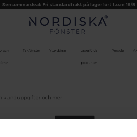
Sensommardeal: Fri standardfrakt på lagerfört t.o.m 16/8
t- och
Takfönster
Ytterdörrar
Lagerförda
Pergola
Ak
örrar
produkter
 din kunduppgifter och mer
Logga in