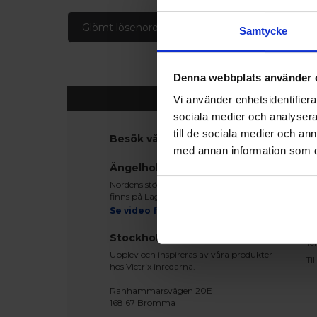
Glömt lösenord
Skapa konto
Samtycke
Denna webbplats använder 
Vi använder enhetsidentifierar
sociala medier och analysera 
till de sociala medier och a
Besök våra utställningar
K
med annan information som du 
Ko
Ängelholm
Be
Nordens största fönsterutställning
Le
finns på Lagegatan 24 i Ängelholm
Re
Se video från vårt showroom
Mo
Stockholm
Te
Upplev och inspireras av våra produkter
Ti
hos Victrix inredarna.
Ranhammarsvägen 20E
168 67 Bromma