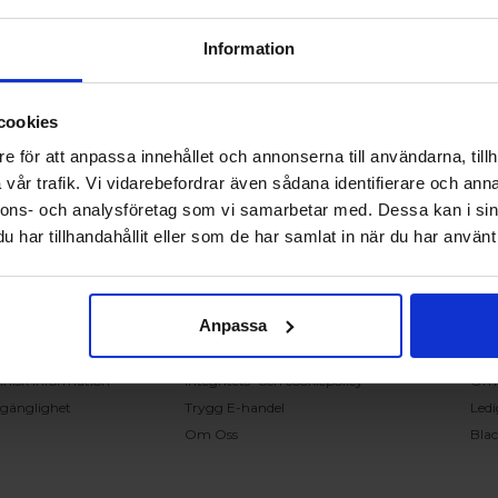
Information
cookies
RING OSS PÅ 0431 - 37 14 00
e för att anpassa innehållet och annonserna till användarna, tillh
vår trafik. Vi vidarebefordrar även sådana identifierare och anna
nnons- och analysföretag som vi samarbetar med. Dessa kan i sin
undservice
Handla på Nordiska Fönster
Sn
har tillhandahållit eller som de har samlat in när du har använt 
ntakta oss
Köpvillkor
Mont
ställning och offert
Om ditt köp
Insp
verans
Betalnings & leveransvillkor
Kun
Anpassa
klamation
Ångerrätt & återbetalning
Vanl
nteringsanvisningar
Garantier
Åter
knisk information
Integritets- och cookiepolicy
Om
llgänglighet
Trygg E-handel
Ledi
Om Oss
Bla