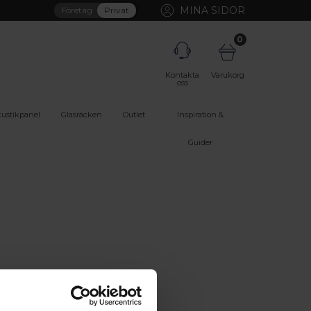
MINA SIDOR
Företag
Privat
0
Kontakta
Varukorg
oss
ustikpanel
Glasräcken
Outlet
Inspiration &
Guider