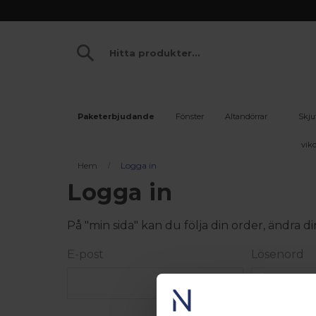
Paketerbjudande
Fönster
Altandörrar
Skju
vikd
Hem
Logga in
Logga in
På "min sida" kan du följa din order, ändra
E-post
Lösenord