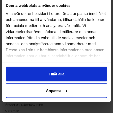
Upplev och inspireras av våra produkter
Denna webbplats använder cookies
hos Victrix inredarna.
Vi använder enhetsidentifierare för att anpassa innehållet
Ranhammarsvägen 20E
och annonserna till användarna, tillhandahålla funktioner
168 67 Bromma
för sociala medier och analysera vår trafik. Vi
Kundservice
vidarebefordrar även sådana identifierare och annan
Kontakta oss
information från din enhet till de sociala medier och
Beställning och offert
annons- och analysföretag som vi samarbetar med.
Leverans
Dessa kan i sin tur kombinera informationen med annan
Reklamation
information som du har tillhandahållit eller som de har
Monteringsanvisningar
samlat in när du har använt deras tjänster.
Teknisk information
Tillgänglighet
Tillåt alla
Handla på Nordiska Fönster
Köpvillkor
Anpassa
Om ditt köp
Betalnings & leveransvillkor
Ångerrätt & återbetalning
Garantier