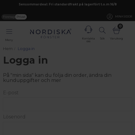
Sensommardeal: Fri standardfrakt på lagerfört t.o.m 16/8
Företag
Privat
MINA SIDOR
0
Kontakta
Sök
Varukorg
Meny
oss
Hem
Logga in
Logga in
På "min sida" kan du följa din order, ändra din
kunduppgifter och mer
E-post
Lösenord