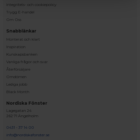
Integritets- och cookiepolicy
Trygg E-handel
Om Oss
Snabblänkar
Monterat och klart
Inspiration
Kunskapsbanken
Vanliga frågor och svar
Återförsäljare
Omdömen
Lediga jobb
Black Month
Nordiska Fönster
Lagegatan 24
262 71 Ängelholm
0431 - 37 14 00
info@nordiskafonster.se