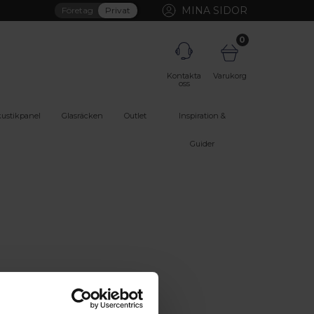
MINA SIDOR
Företag
Privat
0
Kontakta
Varukorg
oss
ustikpanel
Glasräcken
Outlet
Inspiration &
Guider