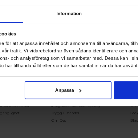
Information
cookies
RING OSS PÅ 0431 - 37 14 00
e för att anpassa innehållet och annonserna till användarna, tillh
vår trafik. Vi vidarebefordrar även sådana identifierare och anna
nnons- och analysföretag som vi samarbetar med. Dessa kan i sin
undservice
Handla på Nordiska Fönster
Sn
har tillhandahållit eller som de har samlat in när du har använt 
ntakta oss
Köpvillkor
Mont
ställning och offert
Om ditt köp
Insp
verans
Betalnings & leveransvillkor
Kun
Anpassa
klamation
Ångerrätt & återbetalning
Vanl
nteringsanvisningar
Garantier
Åter
knisk information
Integritets- och cookiepolicy
Om
llgänglighet
Trygg E-handel
Ledi
Om Oss
Bla