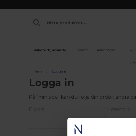
Paketerbjudande
Fönster
Altandörrar
Skju
vikd
Hem
Logga in
Logga in
På "min sida" kan du följa din order, ändra
E-post
Lösenord