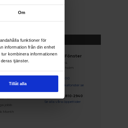
Om
andahålla funktioner för
n information från din enhet
 tur kombinera informationen
abblänkar
Nordiska Fönster
deras tjänster.
Lagegatan 24
erat och klart
262 71 Ängelholm
iration
skapsbanken
0431 - 37 14 00
Tillåt alla
iga frågor och svar
info@nordiskafonster.se
försäljare
Org Nr: 556810-2940
dömen
Se alla våra öppettider
ga jobb
ck Month