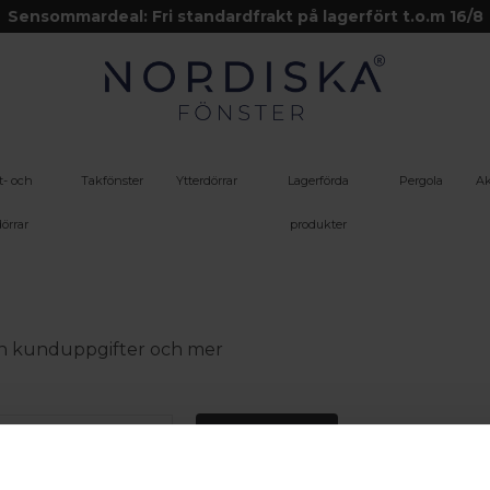
Sensommardeal: Fri standardfrakt på lagerfört t.o.m 16/8
t- och
Takfönster
Ytterdörrar
Lagerförda
Pergola
Ak
örrar
produkter
 din kunduppgifter och mer
Logga in