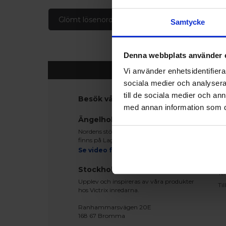
Glömt lösenord
Skapa konto
Samtycke
Denna webbplats använder 
Vi använder enhetsidentifierar
sociala medier och analysera 
till de sociala medier och a
Besök våra utställningar
K
med annan information som du 
Ko
Ängelholm
Be
Nordens största fönsterutställning
Le
finns på Lagegatan 24 i Ängelholm
Re
Se video från vårt showroom
Mo
Stockholm
Te
Upplev och inspireras av våra produkter
Ti
hos Victrix inredarna.
Ranhammarsvägen 20E
168 67 Bromma