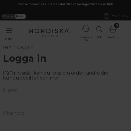
Sensommardeal: Fri standardfrakt på lagerfört t.o.m 16/8
Företag
Privat
MINA SIDOR
0
Kontakta
Sök
Varukorg
Meny
oss
Hem
Logga in
Logga in
På "min sida" kan du följa din order, ändra din
kunduppgifter och mer
E-post
Lösenord