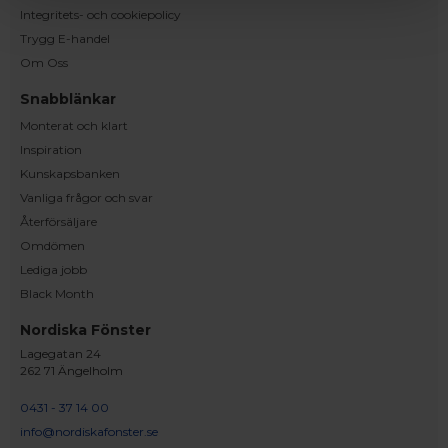
Integritets- och cookiepolicy
Trygg E-handel
Om Oss
Snabblänkar
Monterat och klart
Inspiration
Kunskapsbanken
Vanliga frågor och svar
Återförsäljare
Omdömen
Lediga jobb
Black Month
Nordiska Fönster
Lagegatan 24
262 71 Ängelholm
0431 - 37 14 00
info@nordiskafonster.se