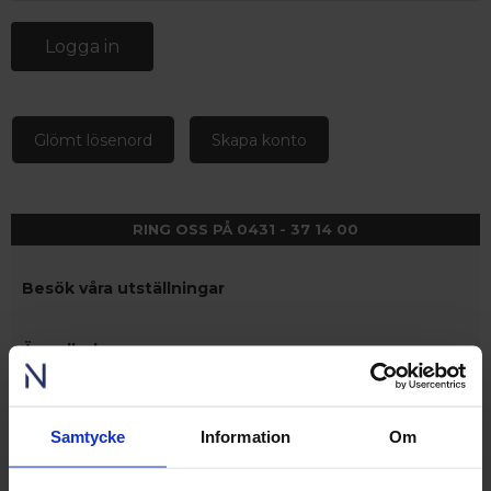
Logga in
Glömt lösenord
Skapa konto
RING OSS PÅ 0431 - 37 14 00
Besök våra utställningar
Ängelholm
Nordens största fönsterutställning
finns på Lagegatan 24 i Ängelholm
Se video från vårt showroom
Samtycke
Information
Om
 – med fokus på kvalitet, omtanke och djup kompetens.
Stockholm