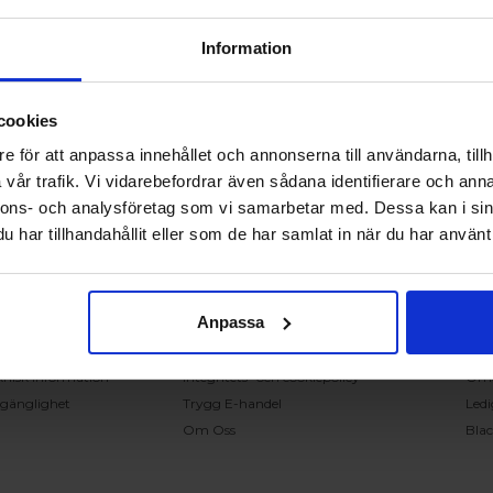
Information
cookies
RING OSS PÅ 0431 - 37 14 00
e för att anpassa innehållet och annonserna till användarna, tillh
vår trafik. Vi vidarebefordrar även sådana identifierare och anna
nnons- och analysföretag som vi samarbetar med. Dessa kan i sin
undservice
Handla på Nordiska Fönster
Sn
har tillhandahållit eller som de har samlat in när du har använt 
ntakta oss
Köpvillkor
Mont
ställning och offert
Om ditt köp
Insp
verans
Betalnings & leveransvillkor
Kun
Anpassa
klamation
Ångerrätt & återbetalning
Vanl
nteringsanvisningar
Garantier
Åter
knisk information
Integritets- och cookiepolicy
Om
llgänglighet
Trygg E-handel
Ledi
Om Oss
Bla