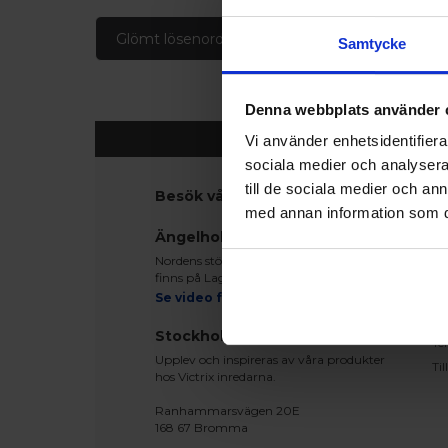
Glömt lösenord
Skapa konto
Samtycke
Denna webbplats använder 
Vi använder enhetsidentifierar
sociala medier och analysera 
till de sociala medier och a
Besök våra utställningar
K
med annan information som du 
Ko
Ängelholm
Be
Nordens största fönsterutställning
Le
finns på Lagegatan 24 i Ängelholm
Re
Se video från vårt showroom
Mo
Stockholm
Te
Upplev och inspireras av våra produkter
Ti
hos Victrix inredarna.
Ranhammarsvägen 20E
168 67 Bromma