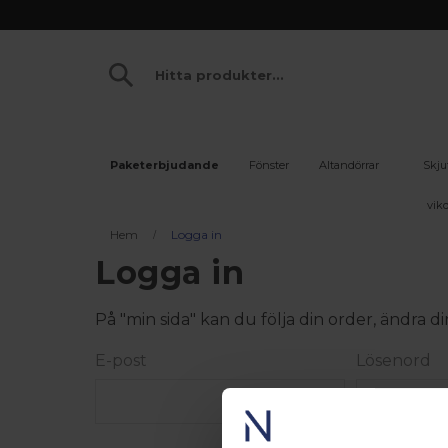
Paketerbjudande
Fönster
Altandörrar
Skju
vikd
Hem
Logga in
Logga in
På "min sida" kan du följa din order, ändra
E-post
Lösenord