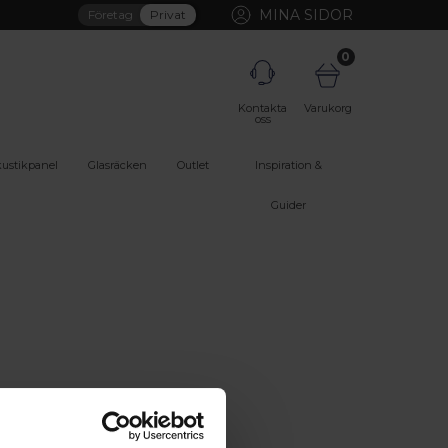
MINA SIDOR
Företag
Privat
0
Kontakta
Varukorg
oss
ustikpanel
Glasräcken
Outlet
Inspiration &
Guider