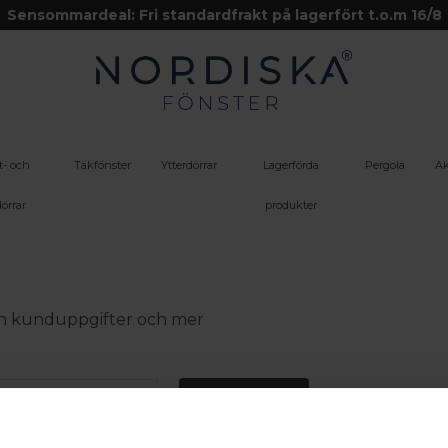
Sensommardeal: Fri standardfrakt på lagerfört t.o.m 16/8
t- och
Takfönster
Ytterdörrar
Lagerförda
Pergola
Ak
örrar
produkter
 din kunduppgifter och mer
Logga in