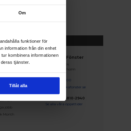
Om
andahålla funktioner för
n information från din enhet
 tur kombinera informationen
abblänkar
Nordiska Fönster
deras tjänster.
Lagegatan 24
erat och klart
262 71 Ängelholm
iration
skapsbanken
0431 - 37 14 00
Tillåt alla
iga frågor och svar
info@nordiskafonster.se
försäljare
Org Nr: 556810-2940
dömen
Se alla våra öppettider
ga jobb
ck Month