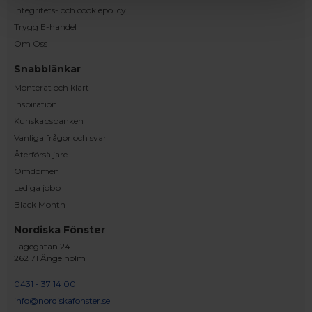
Integritets- och cookiepolicy
Trygg E-handel
Om Oss
Snabblänkar
Monterat och klart
Inspiration
Kunskapsbanken
Vanliga frågor och svar
Återförsäljare
Omdömen
Lediga jobb
Black Month
Nordiska Fönster
Lagegatan 24
262 71 Ängelholm
0431 - 37 14 00
info@nordiskafonster.se