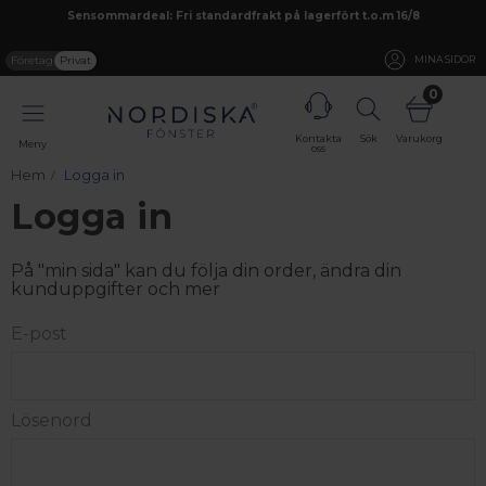
Sensommardeal: Fri standardfrakt på lagerfört t.o.m 16/8
Företag
Privat
MINA SIDOR
0
Kontakta
Sök
Varukorg
Meny
oss
Hem
Logga in
Logga in
På "min sida" kan du följa din order, ändra din
kunduppgifter och mer
E-post
Lösenord