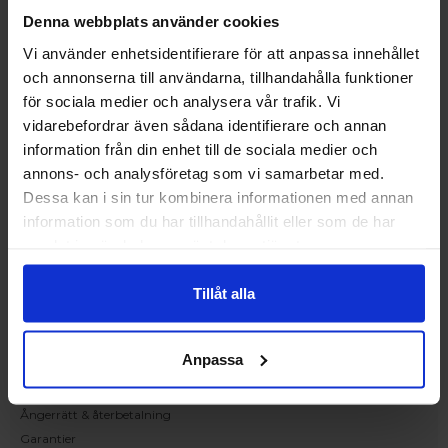
Upplev och inspireras av våra produkter
Denna webbplats använder cookies
hos Victrix inredarna.
Vi använder enhetsidentifierare för att anpassa innehållet
Ranhammarsvägen 20E
och annonserna till användarna, tillhandahålla funktioner
168 67 Bromma
för sociala medier och analysera vår trafik. Vi
Kundservice
vidarebefordrar även sådana identifierare och annan
Kontakta oss
information från din enhet till de sociala medier och
Beställning och offert
annons- och analysföretag som vi samarbetar med.
Leverans
Dessa kan i sin tur kombinera informationen med annan
Reklamation
information som du har tillhandahållit eller som de har
Monteringsanvisningar
samlat in när du har använt deras tjänster.
Teknisk information
Tillgänglighet
Tillåt alla
Handla på Nordiska Fönster
Köpvillkor
Anpassa
Om ditt köp
Betalnings & leveransvillkor
Ångerrätt & återbetalning
Garantier