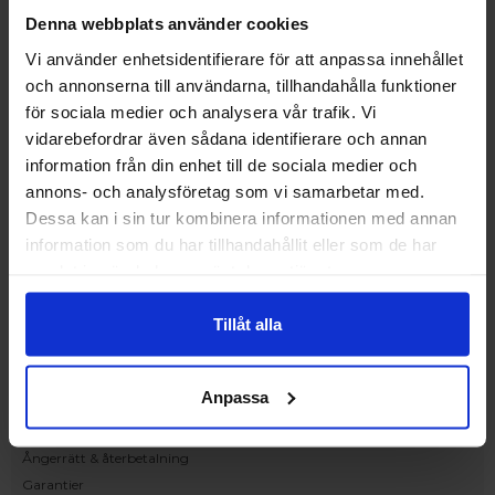
Upplev och inspireras av våra produkter
Denna webbplats använder cookies
hos Victrix inredarna.
Vi använder enhetsidentifierare för att anpassa innehållet
Ranhammarsvägen 20E
och annonserna till användarna, tillhandahålla funktioner
168 67 Bromma
för sociala medier och analysera vår trafik. Vi
Kundservice
vidarebefordrar även sådana identifierare och annan
Kontakta oss
information från din enhet till de sociala medier och
Beställning och offert
annons- och analysföretag som vi samarbetar med.
Leverans
Dessa kan i sin tur kombinera informationen med annan
Reklamation
information som du har tillhandahållit eller som de har
Monteringsanvisningar
samlat in när du har använt deras tjänster.
Teknisk information
Tillgänglighet
Tillåt alla
Handla på Nordiska Fönster
Köpvillkor
Anpassa
Om ditt köp
Betalnings & leveransvillkor
Ångerrätt & återbetalning
Garantier