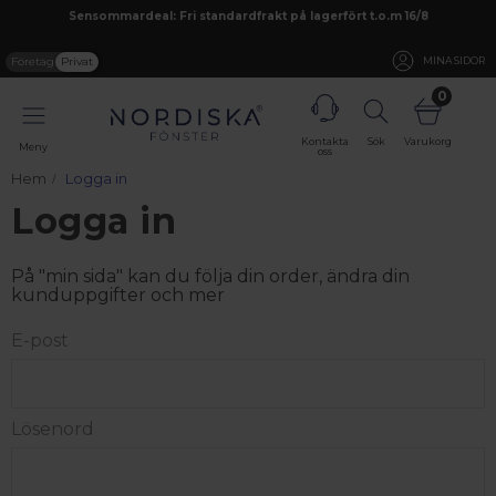
Sensommardeal: Fri standardfrakt på lagerfört t.o.m 16/8
Företag
Privat
MINA SIDOR
0
Kontakta
Sök
Varukorg
Meny
oss
Hem
Logga in
Logga in
På "min sida" kan du följa din order, ändra din
kunduppgifter och mer
E-post
Lösenord