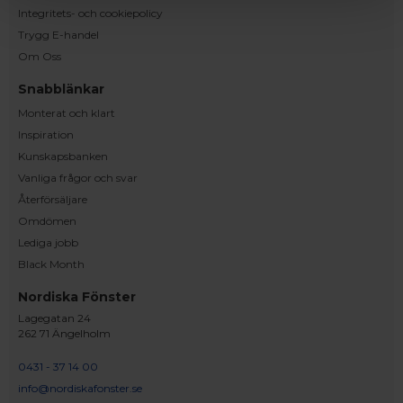
Integritets- och cookiepolicy
Trygg E-handel
Om Oss
Snabblänkar
Monterat och klart
Inspiration
Kunskapsbanken
Vanliga frågor och svar
Återförsäljare
Omdömen
Lediga jobb
Black Month
Nordiska Fönster
Lagegatan 24
262 71 Ängelholm
0431 - 37 14 00
info@nordiskafonster.se