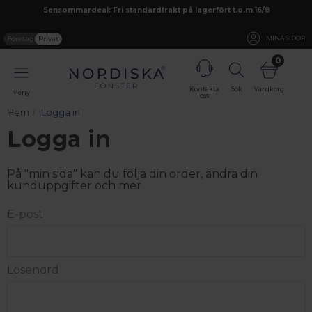
Sensommardeal: Fri standardfrakt på lagerfört t.o.m 16/8
Företag
Privat
MINA SIDOR
0
Kontakta
Sök
Varukorg
Meny
oss
Hem
Logga in
Logga in
På "min sida" kan du följa din order, ändra din
kunduppgifter och mer
E-post
Lösenord