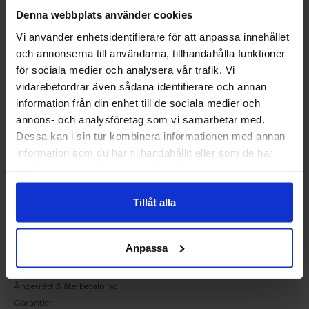
Upplev och inspireras av våra produkter
Denna webbplats använder cookies
hos Victrix inredarna.
Vi använder enhetsidentifierare för att anpassa innehållet
Ranhammarsvägen 20E
och annonserna till användarna, tillhandahålla funktioner
168 67 Bromma
för sociala medier och analysera vår trafik. Vi
Kundservice
vidarebefordrar även sådana identifierare och annan
Kontakta oss
information från din enhet till de sociala medier och
Beställning och offert
annons- och analysföretag som vi samarbetar med.
Leverans
Dessa kan i sin tur kombinera informationen med annan
Reklamation
information som du har tillhandahållit eller som de har
Monteringsanvisningar
samlat in när du har använt deras tjänster.
Teknisk information
Tillgänglighet
Tillåt alla
Handla på Nordiska Fönster
Köpvillkor
Anpassa
Om ditt köp
Betalnings & leveransvillkor
Ångerrätt & återbetalning
Garantier