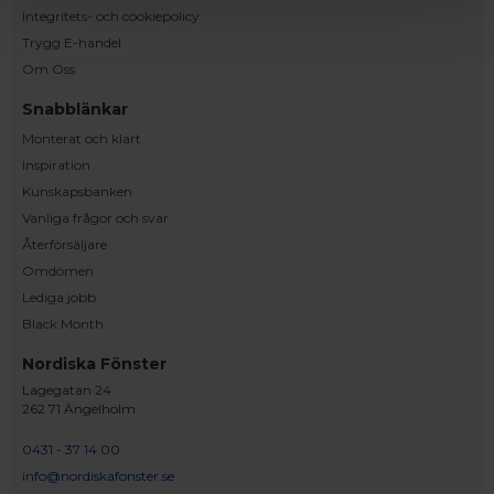
Integritets- och cookiepolicy
Trygg E-handel
Om Oss
Snabblänkar
Monterat och klart
Inspiration
Kunskapsbanken
Vanliga frågor och svar
Återförsäljare
Omdömen
Lediga jobb
Black Month
Nordiska Fönster
Lagegatan 24
262 71 Ängelholm
0431 - 37 14 00
info@nordiskafonster.se