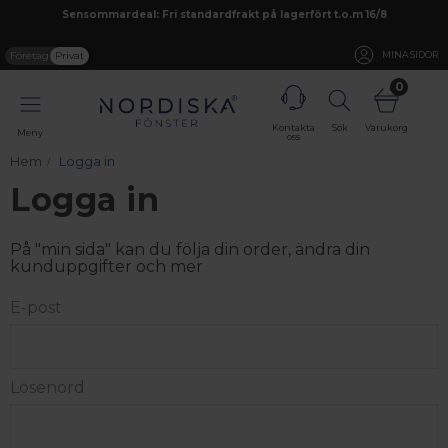
Sensommardeal: Fri standardfrakt på lagerfört t.o.m 16/8
Företag
Privat
MINA SIDOR
0
Kontakta
Sök
Varukorg
Meny
oss
Hem
Logga in
Logga in
På "min sida" kan du följa din order, ändra din
kunduppgifter och mer
E-post
Lösenord