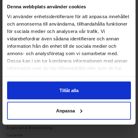
Upplev och inspireras av våra produkter
Denna webbplats använder cookies
hos Victrix inredarna.
Vi använder enhetsidentifierare för att anpassa innehållet
Ranhammarsvägen 20E
och annonserna till användarna, tillhandahålla funktioner
168 67 Bromma
för sociala medier och analysera vår trafik. Vi
Kundservice
vidarebefordrar även sådana identifierare och annan
Kontakta oss
information från din enhet till de sociala medier och
Beställning och offert
annons- och analysföretag som vi samarbetar med.
Leverans
Dessa kan i sin tur kombinera informationen med annan
Reklamation
information som du har tillhandahållit eller som de har
Monteringsanvisningar
samlat in när du har använt deras tjänster.
Teknisk information
Tillgänglighet
Tillåt alla
Handla på Nordiska Fönster
Köpvillkor
Anpassa
Om ditt köp
Betalnings & leveransvillkor
Ångerrätt & återbetalning
Garantier