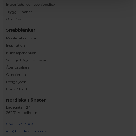
Integritets- och cookiepolicy
Trygg E-handel
Om Oss
Snabblänkar
Monterat och klart
Inspiration
Kunskapsbanken
Vanliga frågor och svar
Återförsäljare
Omdömen
Lediga jobb
Black Month
Nordiska Fönster
Lagegatan 24
262 71 Ängelholm
0431 - 37 14 00
info@nordiskafonster.se