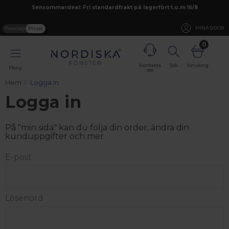
Sensommardeal: Fri standardfrakt på lagerfört t.o.m 16/8
Företag
Privat
MINA SIDOR
0
Kontakta
Sök
Varukorg
Meny
oss
Hem
Logga in
Logga in
På "min sida" kan du följa din order, ändra din
kunduppgifter och mer
E-post
Lösenord