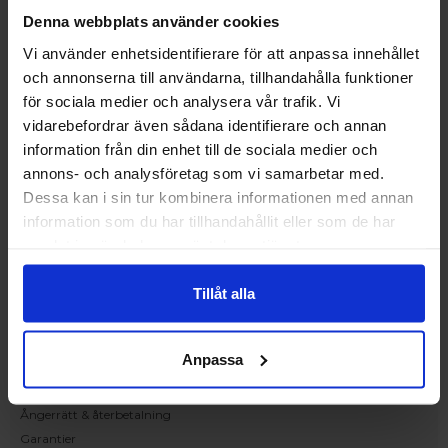
Upplev och inspireras av våra produkter
Denna webbplats använder cookies
hos Victrix inredarna.
Vi använder enhetsidentifierare för att anpassa innehållet
Ranhammarsvägen 20E
och annonserna till användarna, tillhandahålla funktioner
168 67 Bromma
för sociala medier och analysera vår trafik. Vi
Kundservice
vidarebefordrar även sådana identifierare och annan
Kontakta oss
information från din enhet till de sociala medier och
Beställning och offert
annons- och analysföretag som vi samarbetar med.
Leverans
Dessa kan i sin tur kombinera informationen med annan
Reklamation
information som du har tillhandahållit eller som de har
Monteringsanvisningar
samlat in när du har använt deras tjänster.
Teknisk information
Tillgänglighet
Tillåt alla
Handla på Nordiska Fönster
Köpvillkor
Anpassa
Om ditt köp
Betalnings & leveransvillkor
Ångerrätt & återbetalning
Garantier