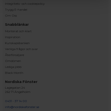
Integritets- och cookiepolicy
Trygg E-handel
Om Oss
Snabblänkar
Monterat och klart
Inspiration
Kunskapsbanken
Vanliga frågor och svar
Återförsäljare
Omdömen
Lediga jobb
Black Month
Nordiska Fönster
Lagegatan 24
262 71 Ängelholm
0431 - 37 14 00
info@nordiskafonster.se