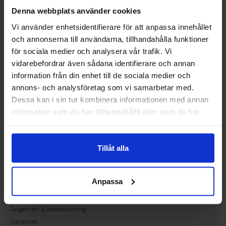
Upplev och inspireras av våra produkter
Denna webbplats använder cookies
hos Victrix inredarna.
Vi använder enhetsidentifierare för att anpassa innehållet
Ranhammarsvägen 20E
och annonserna till användarna, tillhandahålla funktioner
168 67 Bromma
för sociala medier och analysera vår trafik. Vi
Kundservice
vidarebefordrar även sådana identifierare och annan
Kontakta oss
information från din enhet till de sociala medier och
Beställning och offert
annons- och analysföretag som vi samarbetar med.
Leverans
Dessa kan i sin tur kombinera informationen med annan
Reklamation
information som du har tillhandahållit eller som de har
Monteringsanvisningar
samlat in när du har använt deras tjänster.
Teknisk information
Tillgänglighet
Tillåt alla
Handla på Nordiska Fönster
Köpvillkor
Anpassa
Om ditt köp
Betalnings & leveransvillkor
Ångerrätt & återbetalning
Garantier