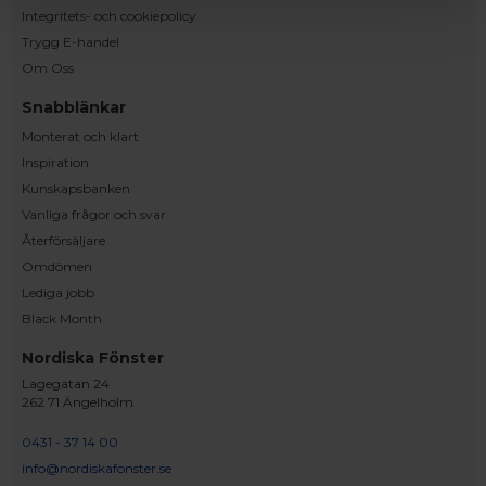
Integritets- och cookiepolicy
Trygg E-handel
Om Oss
Snabblänkar
Monterat och klart
Inspiration
Kunskapsbanken
Vanliga frågor och svar
Återförsäljare
Omdömen
Lediga jobb
Black Month
Nordiska Fönster
Lagegatan 24
262 71 Ängelholm
0431 - 37 14 00
info@nordiskafonster.se