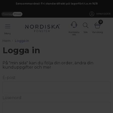
Sensommardeal: Fri standardfrakt på lagerfört t.o.m 16/8
Företag
Privat
MINA SIDOR
0
Kontakta
Sök
Varukorg
Meny
oss
Hem
Logga in
Logga in
På "min sida" kan du följa din order, ändra din
kunduppgifter och mer
E-post
Lösenord