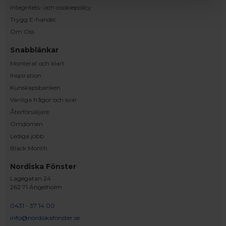
Integritets- och cookiepolicy
Trygg E-handel
Om Oss
Snabblänkar
Monterat och klart
Inspiration
Kunskapsbanken
Vanliga frågor och svar
Återförsäljare
Omdömen
Lediga jobb
Black Month
Nordiska Fönster
Lagegatan 24
262 71 Ängelholm
0431 - 37 14 00
info@nordiskafonster.se