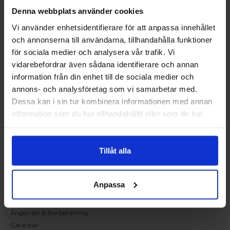
Upplev och inspireras av våra produkter
Denna webbplats använder cookies
hos Victrix inredarna.
Vi använder enhetsidentifierare för att anpassa innehållet
Ranhammarsvägen 20E
och annonserna till användarna, tillhandahålla funktioner
168 67 Bromma
för sociala medier och analysera vår trafik. Vi
Kundservice
vidarebefordrar även sådana identifierare och annan
Kontakta oss
information från din enhet till de sociala medier och
Beställning och offert
annons- och analysföretag som vi samarbetar med.
Leverans
Dessa kan i sin tur kombinera informationen med annan
Reklamation
information som du har tillhandahållit eller som de har
Monteringsanvisningar
samlat in när du har använt deras tjänster.
Teknisk information
Tillgänglighet
Tillåt alla
Handla på Nordiska Fönster
Köpvillkor
Anpassa
Om ditt köp
Betalnings & leveransvillkor
Ångerrätt & återbetalning
Garantier