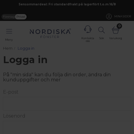
Sensommardeal: Fri standardfrakt på lagerfört t.o.m 16/8
Företag
Privat
MINA SIDOR
0
Kontakta
Sök
Varukorg
Meny
oss
Hem
Logga in
Logga in
På "min sida" kan du följa din order, ändra din
kunduppgifter och mer
E-post
Lösenord