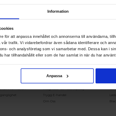
Information
cookies
RING OSS PÅ 0431 - 37 14 00
e för att anpassa innehållet och annonserna till användarna, tillh
vår trafik. Vi vidarebefordrar även sådana identifierare och anna
nnons- och analysföretag som vi samarbetar med. Dessa kan i sin
undservice
Handla på Nordiska Fönster
Sn
har tillhandahållit eller som de har samlat in när du har använt 
ntakta oss
Köpvillkor
Mont
ställning och offert
Om ditt köp
Insp
verans
Betalnings & leveransvillkor
Kun
Anpassa
klamation
Ångerrätt & återbetalning
Vanl
nteringsanvisningar
Garantier
Åter
knisk information
Integritets- och cookiepolicy
Om
llgänglighet
Trygg E-handel
Ledi
Om Oss
Bla