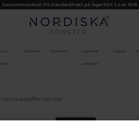
Sensommardeal: Fri standardfrakt på lagerfört t.o.m 16/8
t- och
Takfönster
Ytterdörrar
Lagerförda
Pergola
Ak
örrar
produkter
 din kunduppgifter och mer
Logga in