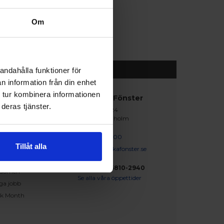
Om
andahålla funktioner för
n information från din enhet
 tur kombinera informationen
abblänkar
Nordiska Fönster
deras tjänster.
Lagegatan 24
erat och klart
262 71 Ängelholm
iration
skapsbanken
0431 - 37 14 00
Tillåt alla
iga frågor och svar
info@nordiskafonster.se
försäljare
Org Nr: 556810-2940
dömen
Se alla våra öppettider
ga jobb
ck Month