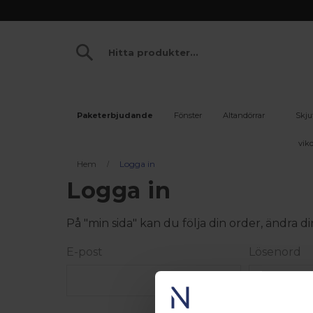
Paketerbjudande
Fönster
Altandörrar
Skju
vikd
Hem
Logga in
Logga in
På "min sida" kan du följa din order, ändra
E-post
Lösenord