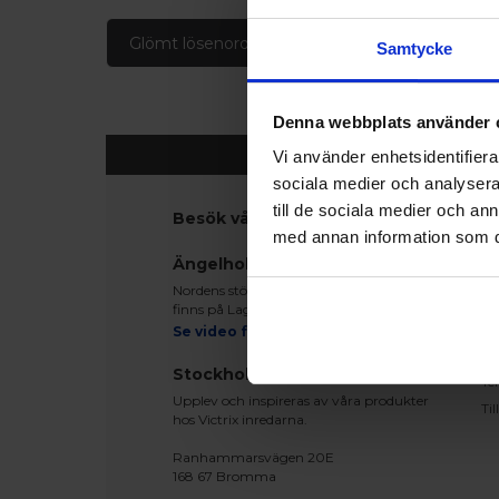
Glömt lösenord
Skapa konto
Samtycke
Denna webbplats använder 
Vi använder enhetsidentifierar
sociala medier och analysera 
till de sociala medier och a
Besök våra utställningar
K
med annan information som du 
Ko
Ängelholm
Be
Nordens största fönsterutställning
Le
finns på Lagegatan 24 i Ängelholm
Re
Se video från vårt showroom
Mo
Stockholm
Te
Upplev och inspireras av våra produkter
Ti
hos Victrix inredarna.
Ranhammarsvägen 20E
168 67 Bromma