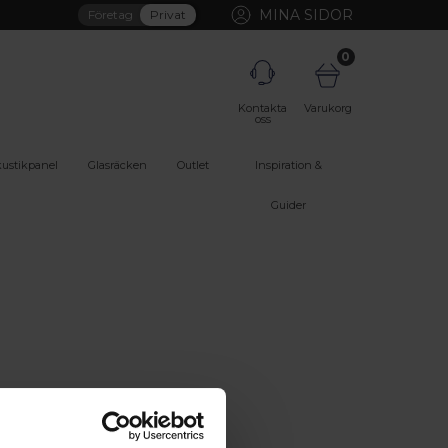
MINA SIDOR
Företag
Privat
0
Kontakta
Varukorg
oss
ustikpanel
Glasräcken
Outlet
Inspiration &
Guider