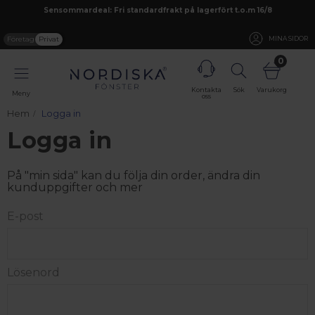
Sensommardeal: Fri standardfrakt på lagerfört t.o.m 16/8
Företag
Privat
MINA SIDOR
0
Kontakta
Sök
Varukorg
Meny
oss
Hem
Logga in
Logga in
På "min sida" kan du följa din order, ändra din
kunduppgifter och mer
E-post
Lösenord