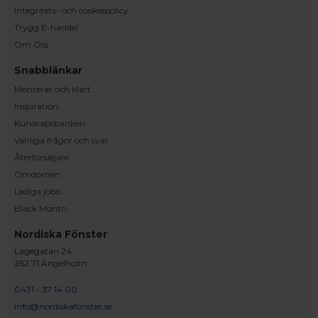
Integritets- och cookiepolicy
Trygg E-handel
Om Oss
Snabblänkar
Monterat och klart
Inspiration
Kunskapsbanken
Vanliga frågor och svar
Återförsäljare
Omdömen
Lediga jobb
Black Month
Nordiska Fönster
Lagegatan 24
262 71 Ängelholm
0431 - 37 14 00
info@nordiskafonster.se