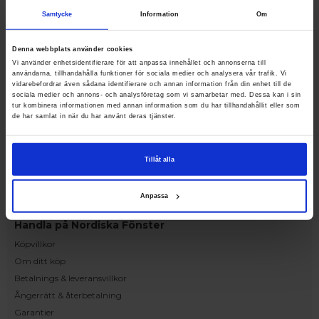
Upplev och inspireras av våra produkter
Samtycke
Information
Om
hos Victrix inredarna.
Ranhammarsvägen 20E
Denna webbplats använder cookies
168 67 Bromma
Vi använder enhetsidentifierare för att anpassa innehållet och annonserna till
användarna, tillhandahålla funktioner för sociala medier och analysera vår trafik. Vi
Kundservice
vidarebefordrar även sådana identifierare och annan information från din enhet till de
Kontakta oss
sociala medier och annons- och analysföretag som vi samarbetar med. Dessa kan i sin
tur kombinera informationen med annan information som du har tillhandahållit eller som
Beställning och offert
de har samlat in när du har använt deras tjänster.
Leverans
Reklamation
Tillåt alla
Monteringsanvisningar
Teknisk information
Anpassa
Tillgänglighet
Handla på Nordiska Fönster
Köpvillkor
Om ditt köp
Betalnings & leveransvillkor
Ångerrätt & återbetalning
Garantier