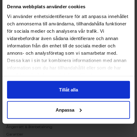
Upplev och inspireras av våra produkter
Denna webbplats använder cookies
hos Victrix inredarna.
Vi använder enhetsidentifierare för att anpassa innehållet
Ranhammarsvägen 20E
och annonserna till användarna, tillhandahålla funktioner
168 67 Bromma
för sociala medier och analysera vår trafik. Vi
Kundservice
vidarebefordrar även sådana identifierare och annan
Kontakta oss
information från din enhet till de sociala medier och
Beställning och offert
annons- och analysföretag som vi samarbetar med.
Leverans
Dessa kan i sin tur kombinera informationen med annan
Reklamation
information som du har tillhandahållit eller som de har
Monteringsanvisningar
samlat in när du har använt deras tjänster.
Teknisk information
Tillgänglighet
Tillåt alla
Handla på Nordiska Fönster
Köpvillkor
Anpassa
Om ditt köp
Betalnings & leveransvillkor
Ångerrätt & återbetalning
Garantier