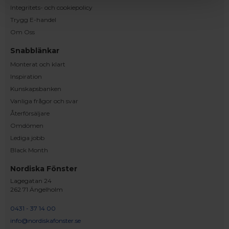
Integritets- och cookiepolicy
Trygg E-handel
Om Oss
Snabblänkar
Monterat och klart
Inspiration
Kunskapsbanken
Vanliga frågor och svar
Återförsäljare
Omdömen
Lediga jobb
Black Month
Nordiska Fönster
Lagegatan 24
262 71 Ängelholm
0431 - 37 14 00
info@nordiskafonster.se