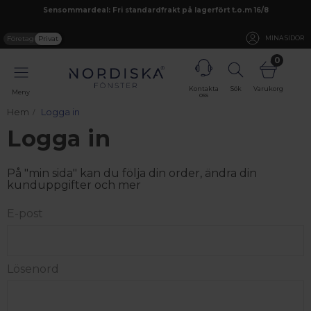
Sensommardeal: Fri standardfrakt på lagerfört t.o.m 16/8
Företag
Privat
MINA SIDOR
0
Kontakta
Sök
Varukorg
Meny
oss
Hem
Logga in
Logga in
På "min sida" kan du följa din order, ändra din
kunduppgifter och mer
E-post
Lösenord