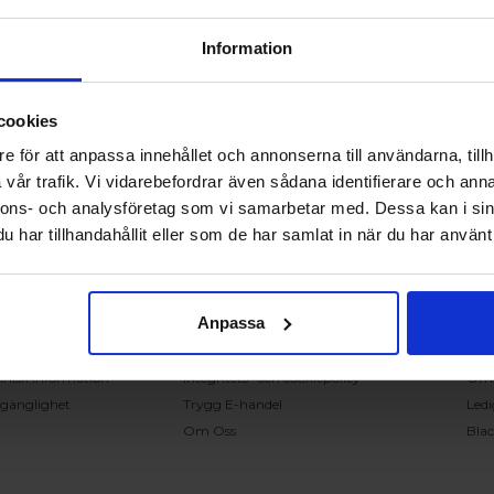
Information
cookies
RING OSS PÅ 0431 - 37 14 00
e för att anpassa innehållet och annonserna till användarna, tillh
vår trafik. Vi vidarebefordrar även sådana identifierare och anna
nnons- och analysföretag som vi samarbetar med. Dessa kan i sin
undservice
Handla på Nordiska Fönster
Sn
har tillhandahållit eller som de har samlat in när du har använt 
ntakta oss
Köpvillkor
Mont
ställning och offert
Om ditt köp
Insp
verans
Betalnings & leveransvillkor
Kun
Anpassa
klamation
Ångerrätt & återbetalning
Vanl
nteringsanvisningar
Garantier
Åter
knisk information
Integritets- och cookiepolicy
Om
llgänglighet
Trygg E-handel
Ledi
Om Oss
Bla