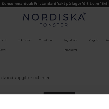
Sensommardeal: Fri standardfrakt på lagerfört t.o.m 16/8
t- och
Takfönster
Ytterdörrar
Lagerförda
Pergola
Ak
örrar
produkter
 din kunduppgifter och mer
Logga in