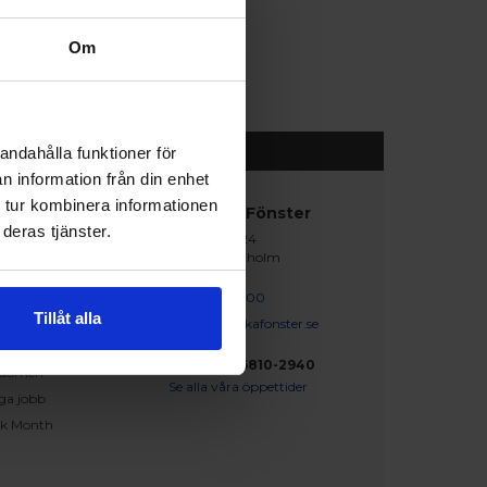
Om
andahålla funktioner för
n information från din enhet
 tur kombinera informationen
abblänkar
Nordiska Fönster
deras tjänster.
Lagegatan 24
erat och klart
262 71 Ängelholm
iration
skapsbanken
0431 - 37 14 00
Tillåt alla
iga frågor och svar
info@nordiskafonster.se
försäljare
Org Nr: 556810-2940
dömen
Se alla våra öppettider
ga jobb
ck Month