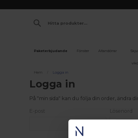
Paketerbjudande
Fönster
Altandörrar
Skju
vikd
Hem
Logga in
Logga in
På "min sida" kan du följa din order, ändra
E-post
Lösenord