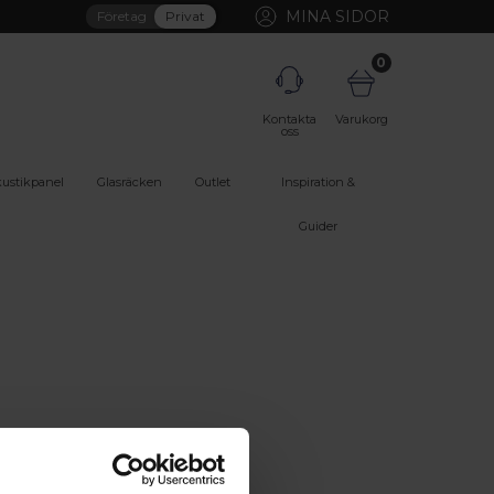
MINA SIDOR
Företag
Privat
0
Kontakta
Varukorg
oss
ustikpanel
Glasräcken
Outlet
Inspiration &
Guider