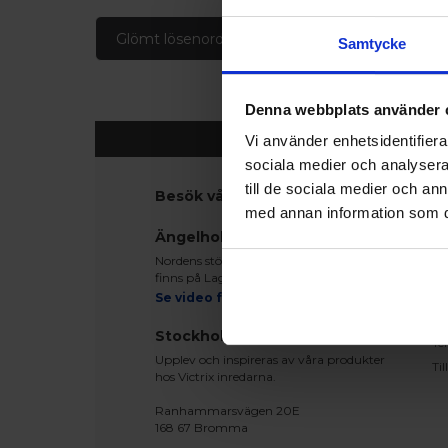
Glömt lösenord
Skapa konto
Samtycke
Denna webbplats använder 
Vi använder enhetsidentifierar
sociala medier och analysera 
till de sociala medier och a
Besök våra utställningar
K
med annan information som du 
Ko
Ängelholm
Be
Nordens största fönsterutställning
Le
finns på Lagegatan 24 i Ängelholm
Re
Se video från vårt showroom
Mo
Stockholm
Te
Upplev och inspireras av våra produkter
Ti
hos Victrix inredarna.
Ranhammarsvägen 20E
168 67 Bromma