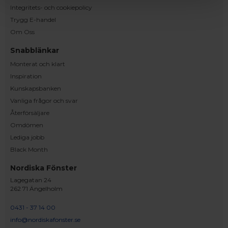
Integritets- och cookiepolicy
Trygg E-handel
Om Oss
Snabblänkar
Monterat och klart
Inspiration
Kunskapsbanken
Vanliga frågor och svar
Återförsäljare
Omdömen
Lediga jobb
Black Month
Nordiska Fönster
Lagegatan 24
262 71 Ängelholm
0431 - 37 14 00
info@nordiskafonster.se