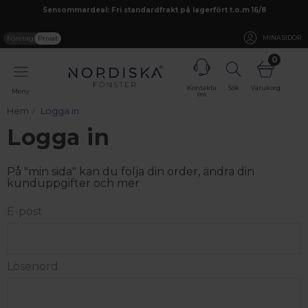
Sensommardeal: Fri standardfrakt på lagerfört t.o.m 16/8
Företag
Privat
MINA SIDOR
0
Kontakta
Sök
Varukorg
Meny
oss
Hem
Logga in
Logga in
På "min sida" kan du följa din order, ändra din
kunduppgifter och mer
E-post
Lösenord