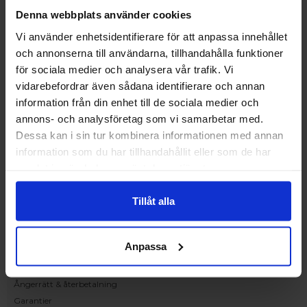
Upplev och inspireras av våra produkter
Denna webbplats använder cookies
hos Victrix inredarna.
Vi använder enhetsidentifierare för att anpassa innehållet
Ranhammarsvägen 20E
och annonserna till användarna, tillhandahålla funktioner
168 67 Bromma
för sociala medier och analysera vår trafik. Vi
Kundservice
vidarebefordrar även sådana identifierare och annan
Kontakta oss
information från din enhet till de sociala medier och
Beställning och offert
annons- och analysföretag som vi samarbetar med.
Leverans
Dessa kan i sin tur kombinera informationen med annan
Reklamation
information som du har tillhandahållit eller som de har
Monteringsanvisningar
samlat in när du har använt deras tjänster.
Teknisk information
Tillgänglighet
Tillåt alla
Handla på Nordiska Fönster
Köpvillkor
Anpassa
Om ditt köp
Betalnings & leveransvillkor
Ångerrätt & återbetalning
Garantier