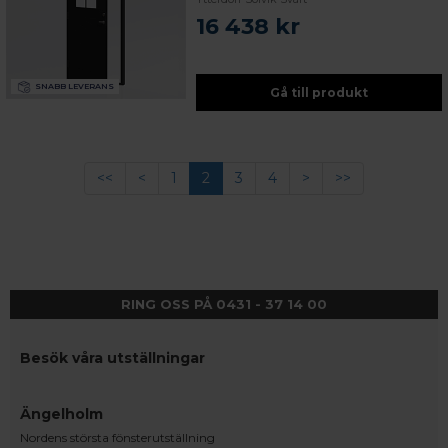
16 438 kr
SNABB LEVERANS
Gå till produkt
<<
<
1
2
3
4
>
>>
RING OSS PÅ 0431 - 37 14 00
Besök våra utställningar
Ängelholm
Nordens största fönsterutställning