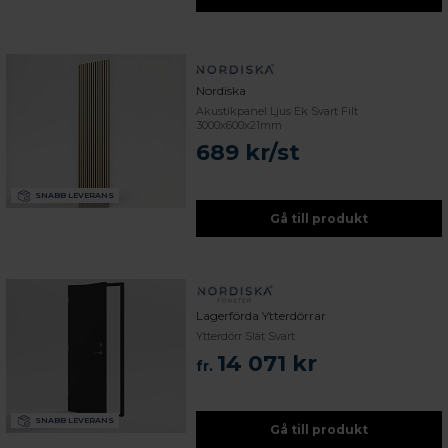
Nordiska
Akustikpanel Ljus Ek Svart Filt
3000x600x21mm
689 kr/st
SNABB LEVERANS
Gå till produkt
Lagerförda Ytterdörrar
Ytterdörr Slät Svart
14 071 kr
fr.
SNABB LEVERANS
Gå till produkt