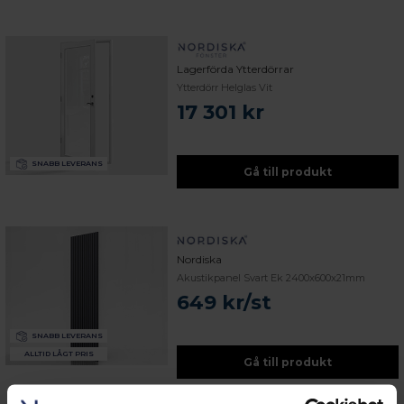
Lagerförda Ytterdörrar
Ytterdörr Helglas Vit
17 301 kr
SNABB LEVERANS
Gå till produkt
Nordiska
Akustikpanel Svart Ek 2400x600x21mm
649 kr/st
SNABB LEVERANS
ALLTID LÅGT PRIS
Gå till produkt