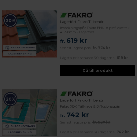
20%
Lagerfört Fakro Tillbehör
Intäckningsplåt Fakro EHN-A profilerat tak
45-90mm - Lagerförd
619 kr
fr.
Senast lägsta pris:
fr.
774 kr
SNABB LEVERANS
LAGERRENSNING
Lägsta pris senaste 30 dagarna:
619 kr
Gå till produkt
20%
Lagerfört Fakro Tillbehör
Fakro XDK Tätkrage & Diffusionsspärr
742 kr
fr.
Senast lägsta pris:
fr.
927 kr
SNABB LEVERANS
Lägsta pris senaste 30 dagarna:
742 kr
LAGERRENSNING