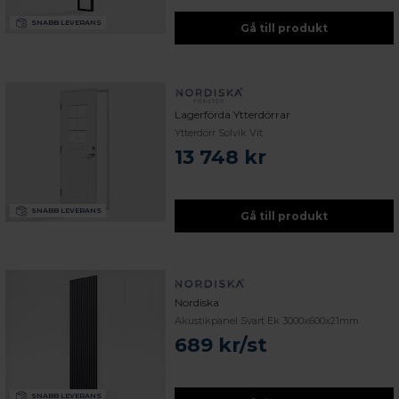
SNABB LEVERANS
Gå till produkt
Lagerförda Ytterdörrar
Ytterdörr Solvik Vit
13 748 kr
SNABB LEVERANS
Gå till produkt
Nordiska
Akustikpanel Svart Ek 3000x600x21mm
689 kr/st
SNABB LEVERANS