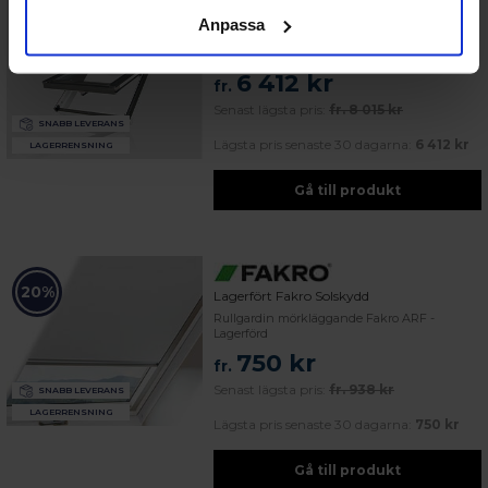
Anpassa
20%
Lagerfört Fakro Premium
Takfönster Pivåhängt 3-glas Lagerfört
6 412 kr
fr.
Senast lägsta pris:
fr.
8 015 kr
SNABB LEVERANS
Lägsta pris senaste 30 dagarna:
6 412 kr
LAGERRENSNING
Gå till produkt
20%
Lagerfört Fakro Solskydd
Rullgardin mörkläggande Fakro ARF -
Lagerförd
750 kr
fr.
Senast lägsta pris:
fr.
938 kr
SNABB LEVERANS
LAGERRENSNING
Lägsta pris senaste 30 dagarna:
750 kr
Gå till produkt