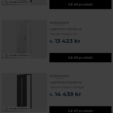
SNABB LEVERANS
Gå till produkt
Lagerförda Ytterdörrar
Ytterdörr Modern Vit
13 423 kr
fr.
SNABB LEVERANS
Gå till produkt
Lagerförda Ytterdörrar
Ytterdörr Modern Mörkgrå
14 439 kr
fr.
 – med fokus på kvalitet, omtanke och djup kompetens.
SNABB LEVERANS
Gå till produkt