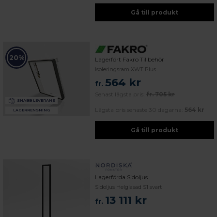
Gå till produkt
20%
Lagerfört Fakro Tillbehör
Isoleringsram XWT Plus
564 kr
fr.
Senast lägsta pris:
fr.
705 kr
SNABB LEVERANS
Lägsta pris senaste 30 dagarna:
564 kr
LAGERRENSNING
Gå till produkt
Lagerförda Sidoljus
Sidoljus Helglasad S1 svart
13 111 kr
fr.