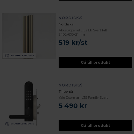
Nordiska
Akustikpanel Ljus Ek Svart Filt
2400x600x21mm
519 kr/st
SNABB LEVERANS
Gå till produkt
Tillbehör
Yale Doorman L3S Family Svart
5 490 kr
SNABB LEVERANS
Gå till produkt