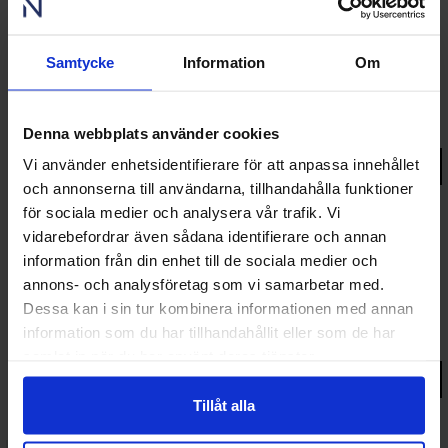
Nordiska Go
Samtycke
Information
Om
Vridfönster aluminium 3-glas
7 155 kr
fr.
Denna webbplats använder cookies
Vi använder enhetsidentifierare för att anpassa innehållet
Gå till produkt
SNABB LEVERANS
och annonserna till användarna, tillhandahålla funktioner
för sociala medier och analysera vår trafik. Vi
vidarebefordrar även sådana identifierare och annan
information från din enhet till de sociala medier och
Nordiska Go
annons- och analysföretag som vi samarbetar med.
Vridfönster trä 3-glas
Dessa kan i sin tur kombinera informationen med annan
6 080 kr
fr.
information som du har tillhandahållit eller som de har
samlat in när du har använt deras tjänster.
Gå till produkt
SNABB LEVERANS
Tillåt alla