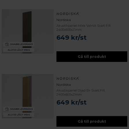
Nordiska
Akustikpanel Mörk Valnöt Svart Filt
2400x600x21mm
649 kr/st
SNABB LEVERANS
ALLTID LÅGT PRIS
Gå till produkt
Nordiska
Akustikpanel Oljad Ek Svart Filt
2400x600x21mm
649 kr/st
SNABB LEVERANS
ALLTID LÅGT PRIS
Gå till produkt