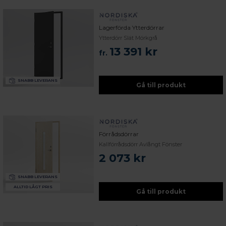
Lagerförda Ytterdörrar
Ytterdörr Slät Mörkgrå
13 391 kr
fr.
SNABB LEVERANS
Gå till produkt
Förrådsdörrar
Kallförrådsdörr Avlångt Fönster
2 073 kr
SNABB LEVERANS
ALLTID LÅGT PRIS
Gå till produkt