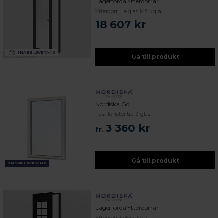
Lagerförda Ytterdörrar
Ytterdörr Helglas Mörkgrå
18 607 kr
SNABB LEVERANS
Gå till produkt
Nordiska Go
Fast fönster trä 3-glas
3 360 kr
fr.
Gå till produkt
SNABB LEVERANS
Lagerförda Ytterdörrar
Ytterdörr Solvik Svart