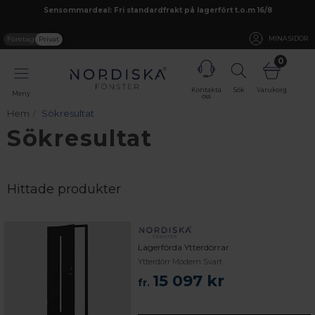
Sensommardeal: Fri standardfrakt på lagerfört t.o.m 16/8
Företag
Privat
MINA SIDOR
0
Kontakta
Sök
Varukorg
Meny
oss
Hem
Sökresultat
Sökresultat
Hittade produkter
Lagerförda Ytterdörrar
Ytterdörr Modern Svart
15 097 kr
fr.