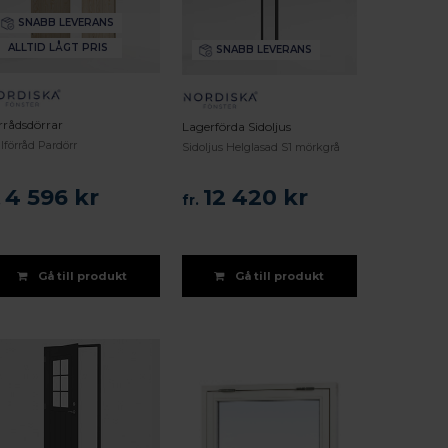
SNABB LEVERANS
ALLTID LÅGT PRIS
SNABB LEVERANS
rrådsdörrar
Lagerförda Sidoljus
lförråd Pardörr
Sidoljus Helglasad S1 mörkgrå
4 596 kr
12 420 kr
.
fr.
Gå till produkt
Gå till produkt