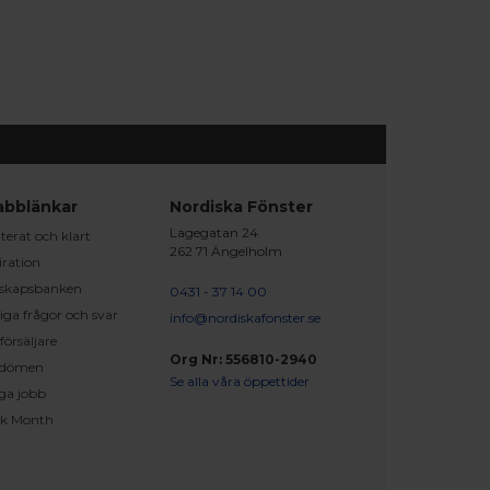
abblänkar
Nordiska Fönster
Lagegatan 24
erat och klart
262 71 Ängelholm
iration
skapsbanken
0431 - 37 14 00
iga frågor och svar
info@nordiskafonster.se
försäljare
Org Nr: 556810-2940
dömen
Se alla våra öppettider
ga jobb
ck Month