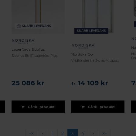
SNABB LEVERANS
SNABB LEVERANS
No
Lagerförda Sidoljus
Ha
Nordiska Go
Sidoljus Ek S1 Lagerförd Plus
Fö
Vridfönster trä 3-glas Mittpost
25 086 kr
14 109 kr
7
fr.
Gå till produkt
Gå till produkt
<<
<
1
2
3
4
>
>>