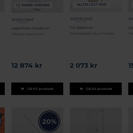
ALLTID LÅGT PRIS
SNABB LEVERANS
Förrådsdörrar
La
Lagerförda Ytterdörrar
2
Kallförrådsdörr Runt Fönster
Yt
Ytterdörr Hemfrid Vit
12 874 kr
2 073 kr
1
Gå till produkt
Gå till produkt
20%