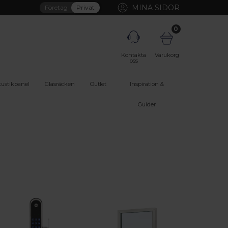
MINA SIDOR
Företag
Privat
0
Kontakta
Varukorg
oss
ustikpanel
Glasräcken
Outlet
Inspiration &
Guider