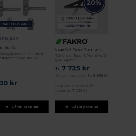
20%
SNABB LEVERANS
SNABB LEVERANS
LAGERRENSNING
rdiska Go
Lagerfört Fakro Premium
ndtagspaket Alt.1 Standard -
Takfönster Topp- & Pivåhängt 2-
nsterdörrar Nordiska GO
glas Lagerfört
7 725 kr
fr.
Senast lägsta pris:
fr.
9 656 kr
30 kr
Lägsta pris senaste 30
dagarna:
7 725 kr
Gå till produkt
Gå till produkt