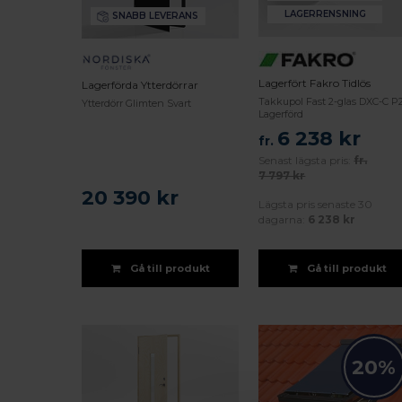
LAGERRENSNING
SNABB LEVERANS
Lagerfört Fakro Tidlös
Lagerförda Ytterdörrar
Takkupol Fast 2-glas DXC-C P
Ytterdörr Glimten Svart
Lagerförd
6 238 kr
fr.
Senast lägsta pris:
fr.
7 797 kr
20 390 kr
Lägsta pris senaste 30
dagarna:
6 238 kr
Gå till produkt
Gå till produkt
20%