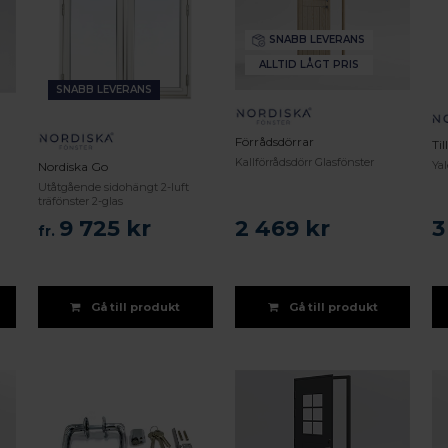
SNABB LEVERANS
ALLTID LÅGT PRIS
SNABB LEVERANS
Förrådsdörrar
Ti
Kallförrådsdörr Glasfönster
Ya
Nordiska Go
Utåtgående sidohängt 2-luft
träfönster 2-glas
9 725 kr
2 469 kr
3
fr.
Gå till produkt
Gå till produkt