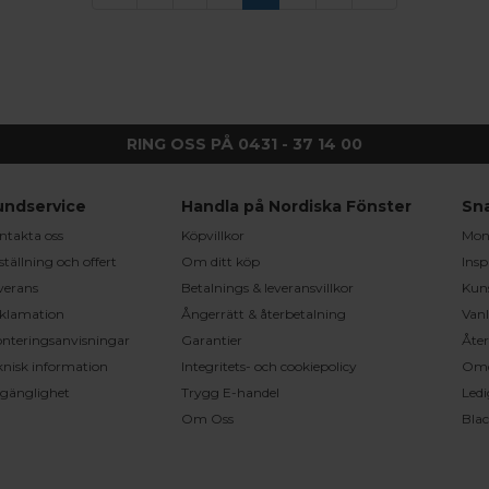
RING OSS PÅ 0431 - 37 14 00
undservice
Handla på Nordiska Fönster
Sn
ntakta oss
Köpvillkor
Mont
ställning och offert
Om ditt köp
Insp
verans
Betalnings & leveransvillkor
Kun
klamation
Ångerrätt & återbetalning
Vanl
nteringsanvisningar
Garantier
Åter
knisk information
Integritets- och cookiepolicy
Om
llgänglighet
Trygg E-handel
Ledi
Om Oss
Bla