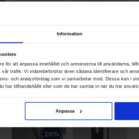
SNABB LEVERANS
LAGERRENSNING
SNABB LEVERANS
Information
Lagerfört Fakro Tillbehör
Lagerförda Ytterdörrar
La
Teleskopsstav Fakro ZST för
Ytterdörr Glimten Vit
Ta
takfönster & invändigt solskydd
gla
cookies
fr
386 kr
Se
e för att anpassa innehållet och annonserna till användarna, tillh
r
Senast lägsta pris:
482 kr
11
vår trafik. Vi vidarebefordrar även sådana identifierare och anna
18 382 kr
Lägsta pris senaste 30
Lä
nnons- och analysföretag som vi samarbetar med. Dessa kan i sin
dagarna:
386 kr
da
har tillhandahållit eller som de har samlat in när du har använt 
Gå till produkt
Gå till produkt
Anpassa
20%