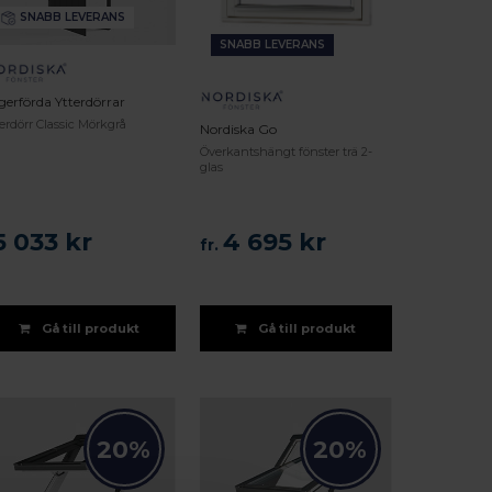
SNABB LEVERANS
SNABB LEVERANS
gerförda Ytterdörrar
terdörr Classic Mörkgrå
Nordiska Go
Överkantshängt fönster trä 2-
glas
5 033 kr
4 695 kr
fr.
Gå till produkt
Gå till produkt
20%
20%