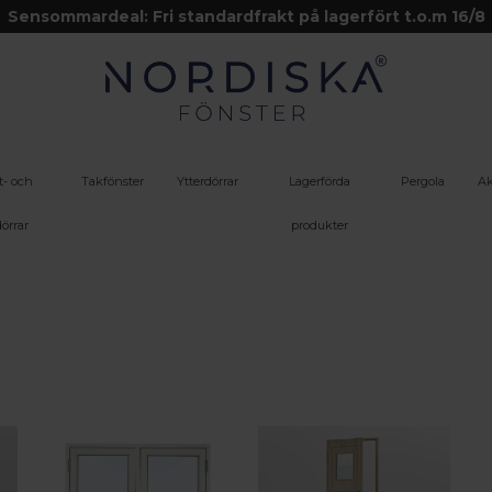
Sensommardeal: Fri standardfrakt på lagerfört t.o.m 16/8
t- och
Takfönster
Ytterdörrar
Lagerförda
Pergola
Ak
örrar
produkter