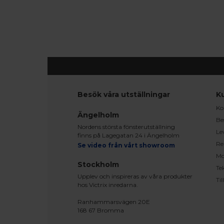
Besök våra utställningar
K
Ko
Ängelholm
Be
Nordens största fönsterutställning
Le
finns på Lagegatan 24 i Ängelholm
Re
Se video från vårt showroom
Mo
Stockholm
Te
Upplev och inspireras av våra produkter
Ti
hos Victrix inredarna.
Ranhammarsvägen 20E
168 67 Bromma