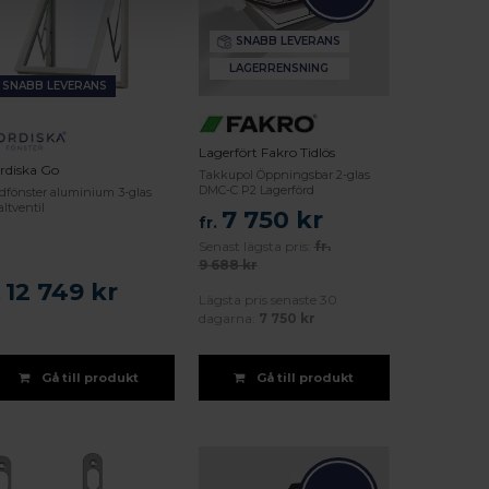
SNABB LEVERANS
LAGERRENSNING
SNABB LEVERANS
Lagerfört Fakro Tidlös
rdiska Go
Takkupol Öppningsbar 2-glas
DMC-C P2 Lagerförd
idfönster aluminium 3-glas
ltventil
7 750 kr
fr.
Senast lägsta pris:
fr.
9 688 kr
12 749 kr
.
Lägsta pris senaste 30
dagarna:
7 750 kr
Gå till produkt
Gå till produkt