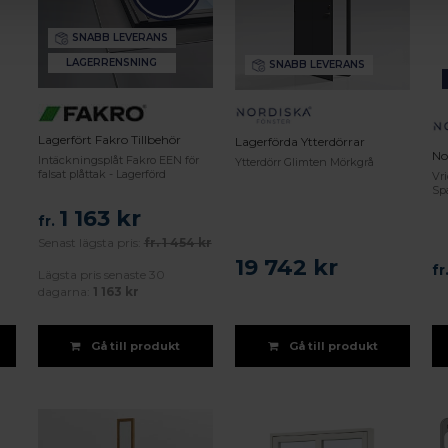
SNABB LEVERANS
LAGERRENSNING
SNABB LEVERANS
Lagerfört Fakro Tillbehör
Lagerförda Ytterdörrar
No
Intäckningsplåt Fakro EEN för
Ytterdörr Glimten Mörkgrå
falsat plåttak - Lagerförd
Vr
Spa
1 163 kr
fr.
Senast lägsta pris:
fr.
1 454 kr
19 742 kr
fr
Lägsta pris senaste 30
dagarna:
1 163 kr
Gå till produkt
Gå till produkt