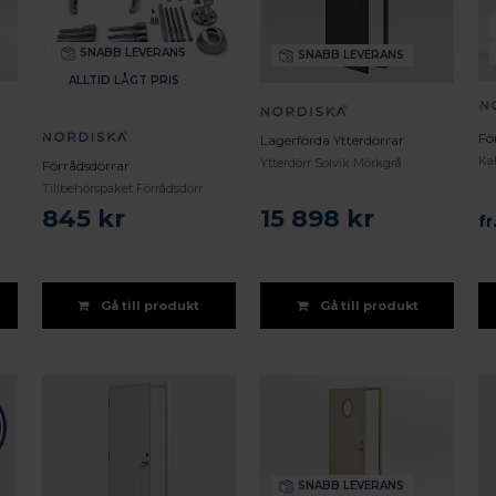
SNABB LEVERANS
SNABB LEVERANS
ALLTID LÅGT PRIS
Fö
Lagerförda Ytterdörrar
Kal
Ytterdörr Solvik Mörkgrå
Förrådsdörrar
Tillbehörspaket Förrådsdörr
845 kr
15 898 kr
fr
Gå till produkt
Gå till produkt
SNABB LEVERANS