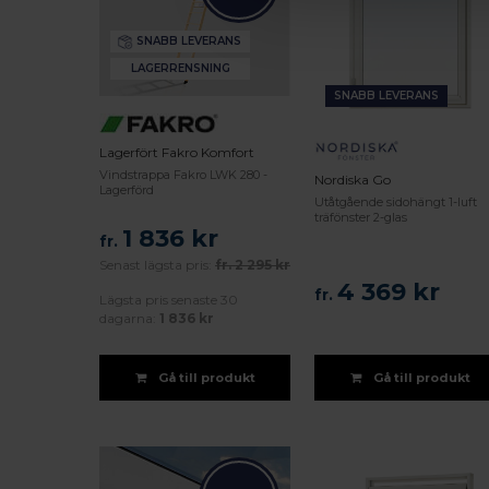
SNABB LEVERANS
LAGERRENSNING
SNABB LEVERANS
Lagerfört Fakro Komfort
Vindstrappa Fakro LWK 280 -
Nordiska Go
Lagerförd
Utåtgående sidohängt 1-luft
träfönster 2-glas
1 836 kr
fr.
Senast lägsta pris:
fr.
2 295 kr
4 369 kr
fr.
Lägsta pris senaste 30
dagarna:
1 836 kr
Gå till produkt
Gå till produkt