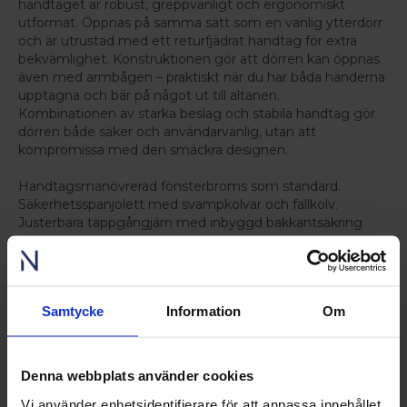
handtaget är robust, greppvänligt och ergonomiskt
utformat. Öppnas på samma sätt som en vanlig ytterdörr
och är utrustad med ett returfjädrat handtag för extra
bekvämlighet. Konstruktionen gör att dörren kan öppnas
även med armbågen – praktiskt när du har båda händerna
upptagna och bär på något ut till altanen.
Kombinationen av starka beslag och stabila handtag gör
dörren både säker och användarvänlig, utan att
kompromissa med den smäckra designen.
Handtagsmanövrerad fönsterbroms som standard.
Säkerhetsspanjolett med svampkolvar och fallkolv.
Justerbara tappgångjärn med inbyggd bakkantsäkring
Storlek
Nordiska Go beställs enkelt i färdiga modulmått.
Modulmåtten anger hålets öppningsmått, bredd x höjd, i
Samtycke
Information
Om
decimeter.
Det faktiska yttermåttet på karmen är 20 mm mindre på
bredd och på höjd då det ska finnas plats för 10 mm
drevning runt hela fönstret.
Denna webbplats använder cookies
Ex: storlek 10x21 = 980x2080 mm yttermått på karm
Vi använder enhetsidentifierare för att anpassa innehållet