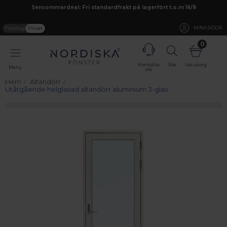
Sensommardeal: Fri standardfrakt på lagerfört t.o.m 16/8
Företag
Privat
MINA SIDOR
0
Kontakta
Sök
Varukorg
Meny
oss
Hem
Altandörr
Utåtgående helglasad altandörr aluminium 3-glas