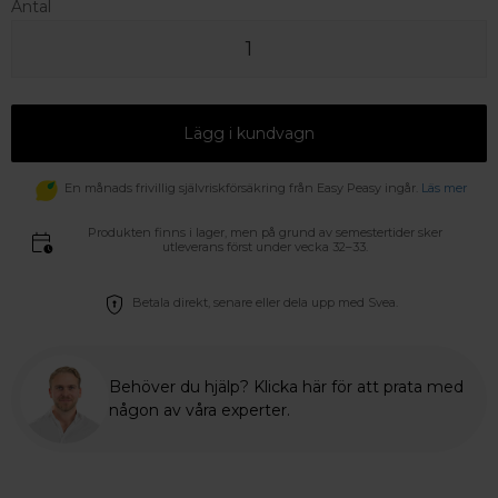
Antal
Lägg i kundvagn
En månads frivillig självriskförsäkring från Easy Peasy ingår.
Läs mer
Produkten finns i lager, men på grund av semestertider sker
utleverans först under vecka 32–33.
Betala direkt, senare eller dela upp med Svea.
Behöver du hjälp? Klicka här för att prata med
någon av våra experter.