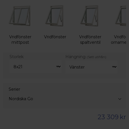
Vridfönster
Vridfönster
Vridfönster
Vridfön
mittpost
spaltventil
ornamen
Storlek
Hängning
(Sett utifrån)
Serier
Nordiska Go
23 309
kr