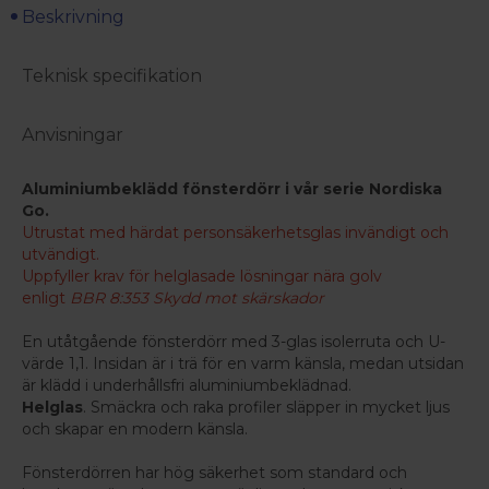
Beskrivning
Teknisk specifikation
Anvisningar
Aluminiumbeklädd fönsterdörr i vår serie Nordiska
Go.
Utrustat med härdat personsäkerhetsglas invändigt och
utvändigt.
Uppfyller krav för helglasade lösningar nära golv
enligt
BBR 8:353 Skydd mot skärskador
En utåtgående fönsterdörr med 3-glas isolerruta och U-
värde 1,1. Insidan är i trä för en varm känsla, medan utsidan
är klädd i underhållsfri aluminiumbeklädnad.
Helglas
. Smäckra och raka profiler släpper in mycket ljus
och skapar en modern känsla.
Fönsterdörren har hög säkerhet som standard och