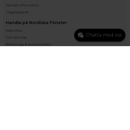
Teknisk information
Tillgänglighet
Handla på Nordiska Fönster
Köpvillkor
Chatta med oss
Om ditt köp
Betalnings & leveransvillkor
Ångerrätt & återbetalning
Garantier
Integritets- och cookiepolicy
Trygg E-handel
Om Oss
Snabblänkar
Monterat och klart
Inspiration
Kunskapsbanken
Vanliga frågor och svar
Återförsäljare