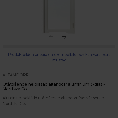
Produktbilden är bara en exempelbild och kan vara extra
utrustad.
ALTANDÖRR
Utåtgående helglasad altandörr aluminium 3-glas -
Nordiska Go
Aluminiumbeklädd utåtgående altandörr från vår serien
Nordiska Go.
 – med fokus på kvalitet, omtanke och djup kompetens.