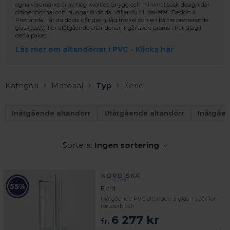
egna varumärke är av hög kvalitet. Snygg och minimalistisk design där
dräneringshål och pluggar är dolda. Väljer du till paketet "Design &
Prestanda" får du dolda gångjärn, låg tröskel och en bättre presterande
glaskassett. För utåtgående altandörrar ingår även broms i handtag i
detta paket.
Läs mer om altandörrar i PVC - Klicka här
Kategori
Material
Typ
Serie
Inåtgående altandörr
Utåtgående altandörr
Inåtgåe
Sortera:
Ingen sortering
55%
Fjord
Inåtgående PVC altandörr 3-glas + spår för
fönsterbleck
6 277 kr
 – med fokus på kvalitet, omtanke och djup kompetens.
fr.