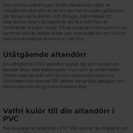
Den största anledningen till att våra kunder väljer en
inåtgående altandörr är för att den har en vädringsfunktion
där du kan sätta dörren i ett tilt-läge. Det innebär att
altandörren tiltar inåt upptill för att få in luft men är
fortfarande stängd i övrigt. På så vis sprids luften jämnt över
rummet och du slipper städa upp eventuella löv och smuts
som annars riskerar komma in i ditt hus.
Utåtgående altandörr
En utåtgående PVC altandörr passar dig som önskar en
klassisk altan- eller balkongdörr men som är underhållsfri.
Dörren öppnas utåt och tar inte någon plats inomhus.
Dörrbladet kan öppnas 180 grader vid synliga gångjärn om
dörren placeras längs med fasadens linje.
Valfri kulör till din altandörr i
PVC
När du köper en altandörr i PVC från oss har du möjlighet att