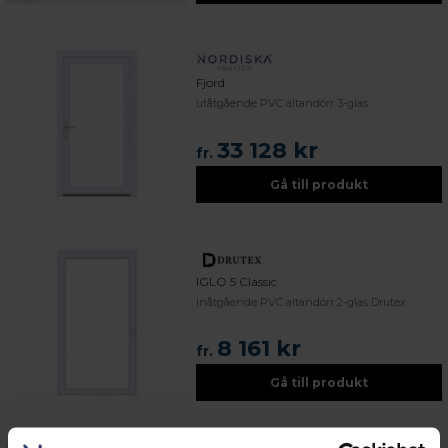
Fjord
utåtgående PVC altandörr 3-glas
33 128 kr
fr.
Gå till produkt
IGLO 5 Classic
Inåtgående PVC altandörr 2-glas Drutex
8 161 kr
fr.
Gå till produkt