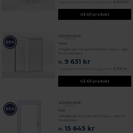
Lägsta pris senaste 30 dagarna:
6 648 kr
Gå till produkt
55%
Fjord
Inåtgående PVC parfönsterdörr 3-glas + spår
för fönsterbleck
9 631 kr
fr.
Lägsta pris senaste 30 dagarna:
9 631 kr
Gå till produkt
55%
Fjäll
Utåtgående PVC altandörr 3-glas + spår för
fönsterbleck
15 645 kr
fr.