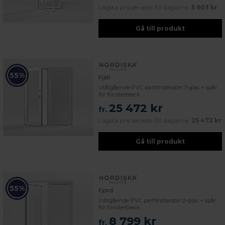
Lägsta pris senaste 30 dagarna:
5 603 kr
Gå till produkt
55%
Fjäll
Utåtgående PVC parfönsterdörr 3-glas + spår
för fönsterbleck
25 472 kr
fr.
Lägsta pris senaste 30 dagarna:
25 472 kr
Gå till produkt
55%
Fjord
Inåtgående PVC parfönsterdörr 2-glas + spår
för fönsterbleck
8 799 kr
fr.