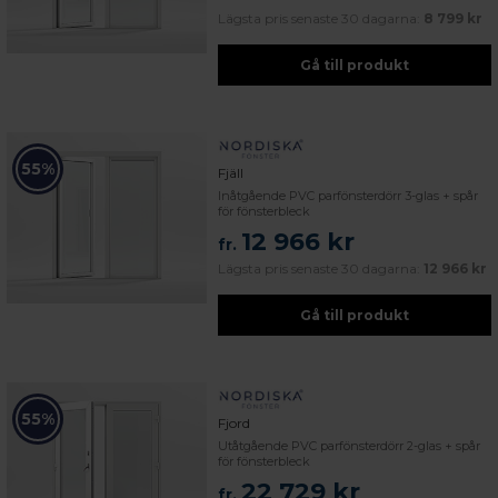
Lägsta pris senaste 30 dagarna:
8 799 kr
Gå till produkt
55%
Fjäll
Inåtgående PVC parfönsterdörr 3-glas + spår
för fönsterbleck
12 966 kr
fr.
Lägsta pris senaste 30 dagarna:
12 966 kr
Gå till produkt
55%
Fjord
Utåtgående PVC parfönsterdörr 2-glas + spår
för fönsterbleck
22 729 kr
fr.