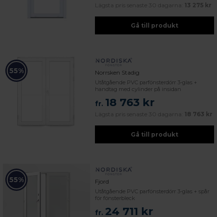
Lägsta pris senaste 30 dagarna:
13 275 kr
Gå till produkt
55%
Norrsken Stadig
Utåtgående PVC parfönsterdörr 3-glas +
handtag med cylinder på insidan
18 763 kr
fr.
Lägsta pris senaste 30 dagarna:
18 763 kr
Gå till produkt
55%
Fjord
Utåtgående PVC parfönsterdörr 3-glas + spår
för fönsterbleck
24 711 kr
fr.