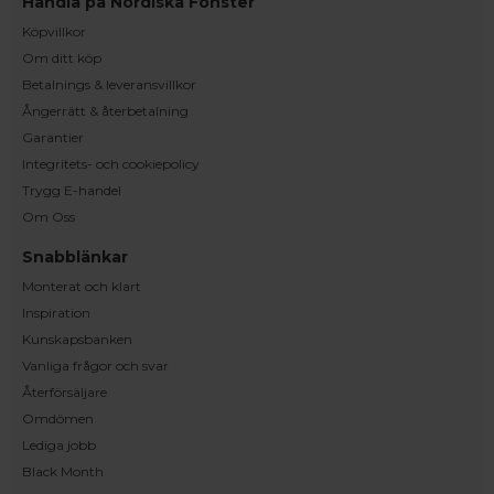
Handla på Nordiska Fönster
Köpvillkor
Om ditt köp
Betalnings & leveransvillkor
Ångerrätt & återbetalning
Garantier
Integritets- och cookiepolicy
Trygg E-handel
Om Oss
Snabblänkar
Monterat och klart
Inspiration
Kunskapsbanken
Vanliga frågor och svar
Återförsäljare
Omdömen
Lediga jobb
Black Month