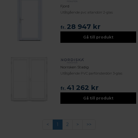
Fjord
Utåtgående pvc altandörr 2-glas
28 947 kr
fr.
Gå till produkt
Norrsken Stadig
Utåtgående PVC parfönsterdörr 3-glas
41 262 kr
fr.
Gå till produkt
<
1
2
>
>>