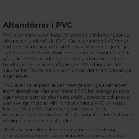
Altandörrar i PVC
PVC altandörrar, även kallat fönsterdörr och balkongdörr, är
tillverkade i underhållsfri PVC. Våra altandörrar i PVC finns i
vårt eget varumärke och samtliga av våra serier: Fjord, Fjäll,
Fjäll Stadig och Passiv. Unik design med möjlighet till dolda
gångjärn, ASSA cylinder och en gedigen bromsfunktion i
handtaget. Vi har även inåtgående PVC altandörrar från
varumärket Drutex för dig som önskar det mest prisvänliga
alternativet.
PVC, även kallat plast, är det mest prisvänliga alternativet
inom altandörrar. Våra altandörrar i PVC har många positiva
egenskaper som de allra flesta skulle uppskatta och precis
som i övriga material vill vi endast erbjuda PVC av högsta
kvalitet. Våra PVC altandörrar gulnar inte eller får
missfärgningar genom åren. Du får en helt underhållsfri och
otroligt ålderbeständig altandörr.
Med smala profiler och en noga genomtänkt design,
anpassad för den svenska marknaden, är våra altandörrar i