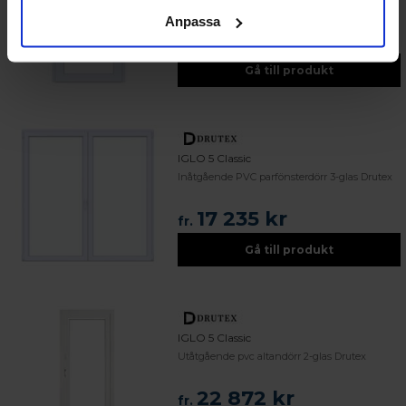
Anpassa
34 214 kr
fr.
Gå till produkt
IGLO 5 Classic
Inåtgående PVC parfönsterdörr 3-glas Drutex
17 235 kr
fr.
Gå till produkt
IGLO 5 Classic
Utåtgående pvc altandörr 2-glas Drutex
22 872 kr
fr.