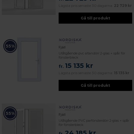
Lägsta pris senaste 30 dagarna:
22 729 kr
Gå till produkt
55%
Fjäll
Utåtgående pvc altandörr 2-glas + spår för
fönsterbleck
15 135 kr
fr.
Lägsta pris senaste 30 dagarna:
15 135 kr
Gå till produkt
55%
Fjäll
Utåtgående PVC parfönsterdörr 2-glas + spår
för fönsterbleck
24 185 kr
fr.