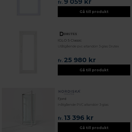
9 059 kr
fr.
Gå till produkt
IGLO 5 Classic
Utåtgående pvc altandörr 3-glas Drutex
25 980 kr
fr.
Gå till produkt
Fjord
Inåtgående PVC altandörr 3-glas
13 396 kr
fr.
Gå till produkt