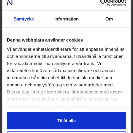
Fjäll
Inåtgående PVC altandörr 3-glas
Samtycke
Information
Om
14 221 kr
fr.
Gå till produkt
Denna webbplats använder cookies
Vi använder enhetsidentifierare för att anpassa innehållet
och annonserna till användarna, tillhandahålla funktioner
för sociala medier och analysera vår trafik. Vi
Fjord
vidarebefordrar även sådana identifierare och annan
Inåtgående PVC parfönsterdörr 3-glas
information från din enhet till de sociala medier och
annons- och analysföretag som vi samarbetar med.
20 850 kr
fr.
Dessa kan i sin tur kombinera informationen med annan
Gå till produkt
information som du har tillhandahållit eller som de har
samlat in när du har använt deras tjänster.
Tillåt alla
Fjäll
utåtgående PVC altandörr 3-glas