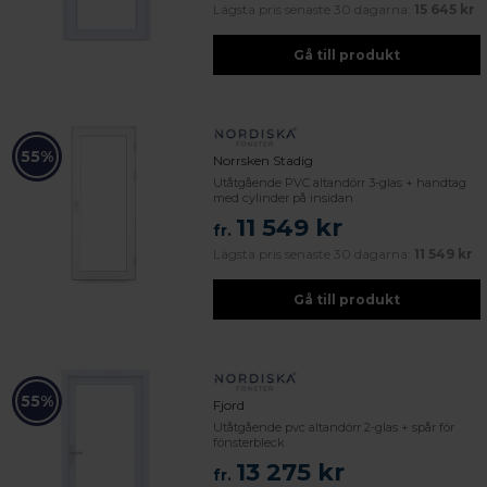
Lägsta pris senaste 30 dagarna:
15 645 kr
Gå till produkt
55%
Norrsken Stadig
Utåtgående PVC altandörr 3-glas + handtag
med cylinder på insidan
11 549 kr
fr.
Lägsta pris senaste 30 dagarna:
11 549 kr
Gå till produkt
55%
Fjord
Utåtgående pvc altandörr 2-glas + spår för
fönsterbleck
13 275 kr
fr.