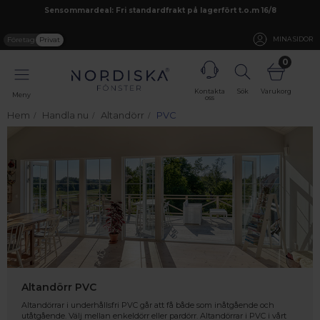
Sensommardeal: Fri standardfrakt på lagerfört t.o.m 16/8
Företag
Privat
MINA SIDOR
0
Kontakta
Sök
Varukorg
Meny
oss
Hem
Handla nu
Altandörr
PVC
Altandörr PVC
Altandörrar i underhållsfri PVC går att få både som inåtgående och
utåtgående. Välj mellan enkeldörr eller pardörr. Altandörrar i PVC i vårt