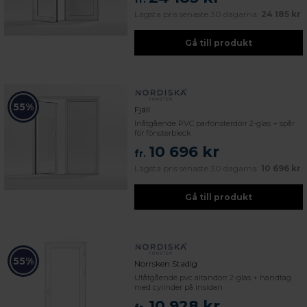
Lägsta pris senaste 30 dagarna:
24 185 kr
Gå till produkt
55%
Fjäll
Inåtgående PVC parfönsterdörr 2-glas + spår
för fönsterbleck
10 696 kr
fr.
Lägsta pris senaste 30 dagarna:
10 696 kr
Gå till produkt
55%
Norrsken Stadig
Utåtgående pvc altandörr 2-glas + handtag
med cylinder på insidan
10 928 kr