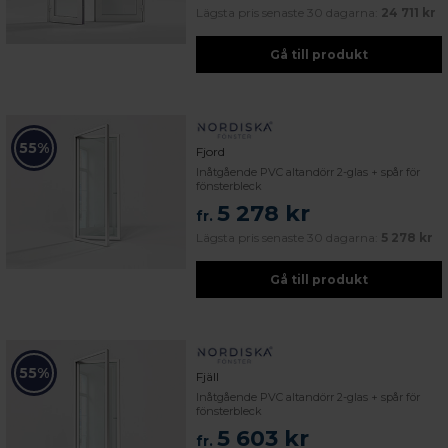
Lägsta pris senaste 30 dagarna:
24 711 kr
Gå till produkt
55%
Fjord
Inåtgående PVC altandörr 2-glas + spår för
fönsterbleck
5 278 kr
fr.
Lägsta pris senaste 30 dagarna:
5 278 kr
Gå till produkt
55%
Fjäll
Inåtgående PVC altandörr 2-glas + spår för
fönsterbleck
5 603 kr
fr.