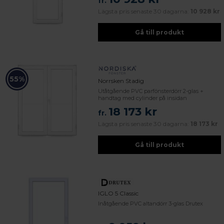
fr.
Lägsta pris senaste 30 dagarna:
10 928 kr
Gå till produkt
55%
Norrsken Stadig
Utåtgående PVC parfönsterdörr 2-glas +
handtag med cylinder på insidan
18 173 kr
fr.
Lägsta pris senaste 30 dagarna:
18 173 kr
Gå till produkt
IGLO 5 Classic
Inåtgående PVC altandörr 3-glas Drutex