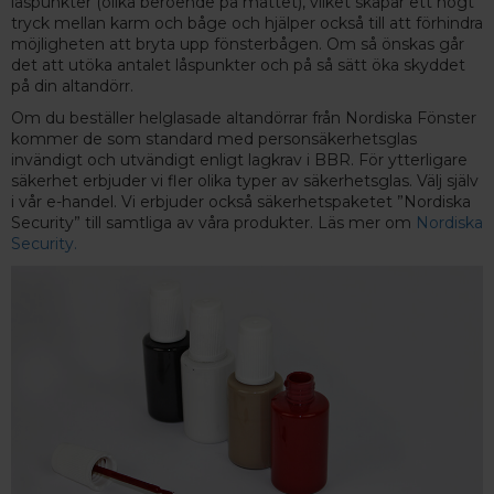
låspunkter (olika beroende på måttet), vilket skapar ett högt
tryck mellan karm och båge och hjälper också till att förhindra
möjligheten att bryta upp fönsterbågen. Om så önskas går
det att utöka antalet låspunkter och på så sätt öka skyddet
på din altandörr.
Om du beställer helglasade altandörrar från Nordiska Fönster
kommer de som standard med personsäkerhetsglas
invändigt och utvändigt enligt lagkrav i BBR. För ytterligare
säkerhet erbjuder vi fler olika typer av säkerhetsglas. Välj själv
i vår e-handel. Vi erbjuder också säkerhetspaketet ”Nordiska
Security” till samtliga av våra produkter. Läs mer om
Nordiska
Security.