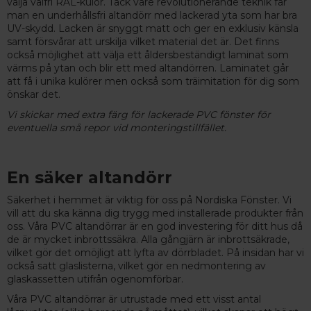
välja valfri RAL-kulör. Tack vare revolutionerande teknik får
man en underhållsfri altandörr med lackerad yta som har bra
UV-skydd. Lacken är snyggt matt och ger en exklusiv känsla
samt försvårar att urskilja vilket material det är. Det finns
också möjlighet att välja ett åldersbeständigt laminat som
värms på ytan och blir ett med altandörren. Laminatet går
att få i unika kulörer men också som träimitation för dig som
önskar det.
Vi skickar med extra färg för lackerade PVC fönster för
eventuella små repor vid monteringstillfället.
En säker altandörr
Säkerhet i hemmet är viktig för oss på Nordiska Fönster. Vi
vill att du ska känna dig trygg med installerade produkter från
oss. Våra PVC altandörrar är en god investering för ditt hus då
de är mycket inbrottssäkra. Alla gångjärn är inbrottsäkrade,
vilket gör det omöjligt att lyfta av dörrbladet. På insidan har vi
också satt glaslisterna, vilket gör en nedmontering av
glaskassetten utifrån ogenomförbar.
Våra PVC altandörrar är utrustade med ett visst antal