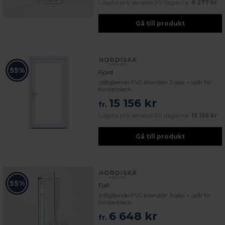
Lägsta pris senaste 30 dagarna:
6 277 kr
Gå till produkt
55%
Fjord
utåtgående PVC altandörr 3-glas + spår för
fönsterbleck
15 156 kr
fr.
Lägsta pris senaste 30 dagarna:
15 156 kr
Gå till produkt
55%
Fjäll
Inåtgående PVC altandörr 3-glas + spår för
fönsterbleck
6 648 kr
fr.