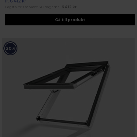
fr.
6 412 kr
Lägsta pris senaste 30 dagarna:
6 412 kr
Gå till produkt
20%