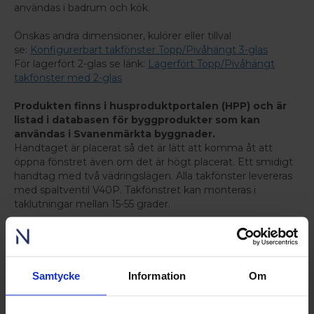
användas i badrum och kök.
Önskas andra dimensioner, kulörer eller tillval
se:
Konfigurerbart takfönster Topp/Pivåhängt 3-glas
För lagerfört 2-glas se länk:
Lagerfört Topp/Pivåhängt
takfönster med 2-glas
Produkten finns i husproduktportalen (HPP) och är
listad i databasen för byggprodukter som kan
användas i Svanenmärkta byggnader.
Handtaget är placerat så det är lätt att komma åt att
öppna fönstret även om det är högt placerat. Ett smidigt
handtag med två vädringslägen. Alla takfönster levereras
med spaltventil V40P. Takfönstret kan monteras i
taklutningar mellan 15-55 grader.
Komplett paket för installation ingår
Takfönstret levereras med allt du behöver för
installationen. Det som ingår är takfönster,
intäckningsplåtar, tätkrage, isoleringsram, invändig
Samtycke
Information
Om
diffusionsduk. Välj till invändig smyg för snabbare
installation.