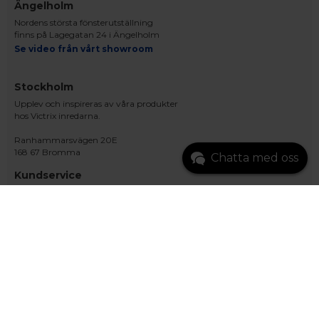
Ängelholm
Nordens största fönsterutställning
finns på Lagegatan 24 i Ängelholm
Se video från vårt showroom
Stockholm
Upplev och inspireras av våra produkter
hos Victrix inredarna.
Ranhammarsvägen 20E
168 67 Bromma
Chatta med oss
Kundservice
Kontakta oss
Beställning och offert
Leverans
Reklamation
Monteringsanvisningar
Teknisk information
Tillgänglighet