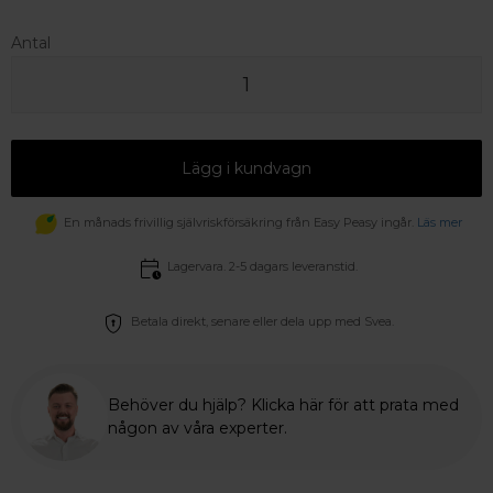
Antal
Lägg i kundvagn
En månads frivillig självriskförsäkring från Easy Peasy ingår.
Läs mer
Lagervara. 2-5 dagars leveranstid.
Betala direkt, senare eller dela upp med Svea.
Behöver du hjälp? Klicka här för att prata med
någon av våra experter.