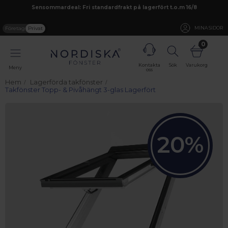
Sensommardeal: Fri standardfrakt på lagerfört t.o.m 16/8
Företag
Privat
MINA SIDOR
0
Kontakta
Sök
Varukorg
Meny
oss
Hem
Lagerförda takfönster
Takfönster Topp- & Pivåhängt 3-glas Lagerfört
20%