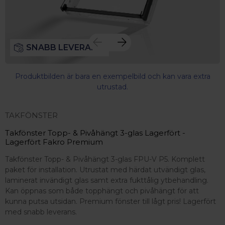
SNABB LEVERANS
Produktbilden är bara en exempelbild och kan vara extra
utrustad.
TAKFÖNSTER
Takfönster Topp- & Pivåhängt 3-glas Lagerfört -
Lagerfört Fakro Premium
Takfönster Topp- & Pivåhängt 3-glas FPU-V P5. Komplett
paket för installation. Utrustat med härdat utvändigt glas,
laminerat invändigt glas samt extra fukttålig ytbehandling.
Kan öppnas som både topphängt och pivåhängt för att
kunna putsa utsidan. Premium fönster till lågt pris! Lagerfört
med snabb leverans.
 – med fokus på kvalitet, omtanke och djup kompetens.