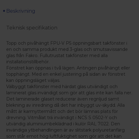
Beskrivning
Teknisk specifikation
Topp och pivåhängt FPU-V P5 öppningsbart takfönster i
en och samma produkt med 3-glas och smutsavissande
glas från Fakro. Fullutrustat takfönster med alla
installationstillbehör.
Fönstret kan öppnas i två lägen. Antingen pivåhängt eller
topphängt. Med en enkel justering på sidan av fönstret
kan öppningsläget väljas.
Välbyggt takfönster med härdat glas utvändigt och
laminerat glas invändigt som gör att glas inte kan falla ner.
Det laminerade glaset reducerar även regnljud samt
blekning av inredning då det har inbyggt uv-skydd. Alla
mått är karmyttermått och det bör lämnas plats för
drevning. Vitmålat trä invändigt i NCS S 0502-Y och
utvändig aluminiumbeklädnad i kulör RAL 7022. Den
invändiga ytbehandlingen är av slitstark polyuretanfärg
som står emot hög luftfuktighet som gör att det kan