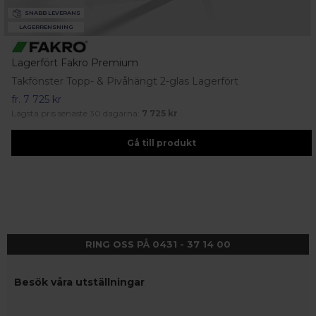
SNABB LEVERANS
LAGERRENSNING
Lagerfört Fakro Premium
Takfönster Topp- & Pivåhängt 2-glas Lagerfört
fr.
7 725 kr
Lägsta pris senaste 30 dagarna:
7 725 kr
Gå till produkt
RING OSS PÅ 0431 - 37 14 00
Besök våra utställningar