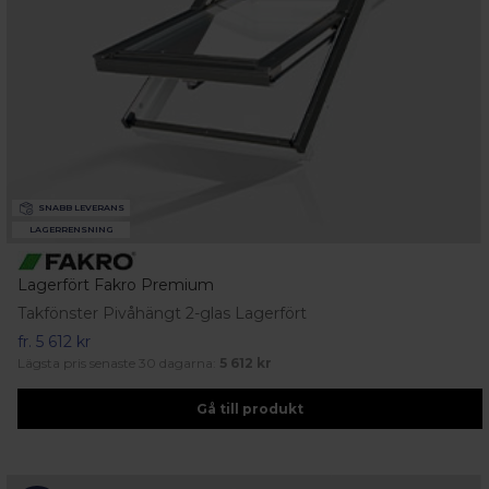
SNABB LEVERANS
LAGERRENSNING
Lagerfört Fakro Premium
Takfönster Pivåhängt 2-glas Lagerfört
fr.
5 612 kr
Lägsta pris senaste 30 dagarna:
5 612 kr
Gå till produkt