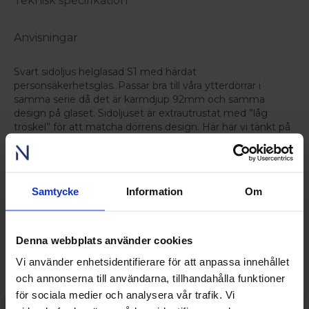
Teknisk specifikation
Anvisningar
Svart sidoljus helglasad S1 med härdat
personsäkerhetsglas. Passar bra till våra ytterdörrar i
samma serie då det är karmdjup 92mm och samma
design på glaset. Sidoljuset är extrautrustat med ”låg
tröskel” för att matcha dörrens design. Här har vi tänkt på
allt för att du ska få ett sidoljus som smälter ihop med din
dörr så det ser ut som att det är i ett stycke.
Droppbleck i aluminium under glas (lackeras ej).
Samtycke
Information
Om
Levereras som lös enhet.
Denna webbplats använder cookies
Vi använder enhetsidentifierare för att anpassa innehållet
Relaterade produkter
och annonserna till användarna, tillhandahålla funktioner
för sociala medier och analysera vår trafik. Vi