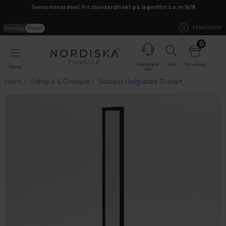
Sensommardeal: Fri standardfrakt på lagerfört t.o.m 16/8
Företag
Privat
MINA SIDOR
0
Kontakta
Sök
Varukorg
Meny
oss
Hem
Sidoljus & Överljus
Sidoljus Helglasad S1 svart